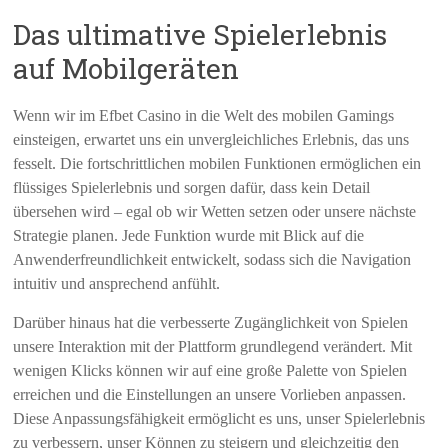
Das ultimative Spielerlebnis
auf Mobilgeräten
Wenn wir im Efbet Casino in die Welt des mobilen Gamings
einsteigen, erwartet uns ein unvergleichliches Erlebnis, das uns
fesselt. Die fortschrittlichen mobilen Funktionen ermöglichen ein
flüssiges Spielerlebnis und sorgen dafür, dass kein Detail
übersehen wird – egal ob wir Wetten setzen oder unsere nächste
Strategie planen. Jede Funktion wurde mit Blick auf die
Anwenderfreundlichkeit entwickelt, sodass sich die Navigation
intuitiv und ansprechend anfühlt.
Darüber hinaus hat die verbesserte Zugänglichkeit von Spielen
unsere Interaktion mit der Plattform grundlegend verändert. Mit
wenigen Klicks können wir auf eine große Palette von Spielen
erreichen und die Einstellungen an unsere Vorlieben anpassen.
Diese Anpassungsfähigkeit ermöglicht es uns, unser Spielerlebnis
zu verbessern, unser Können zu steigern und gleichzeitig den