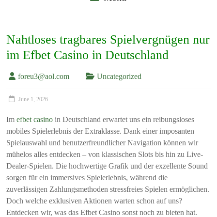
Nahtloses tragbares Spielvergnügen nur
im Efbet Casino in Deutschland
foreu3@aol.com
Uncategorized
June 1, 2026
Im
efbet casino
in Deutschland erwartet uns ein reibungsloses
mobiles Spielerlebnis der Extraklasse. Dank einer imposanten
Spielauswahl und benutzerfreundlicher Navigation können wir
mühelos alles entdecken – von klassischen Slots bis hin zu Live-
Dealer-Spielen. Die hochwertige Grafik und der exzellente Sound
sorgen für ein immersives Spielerlebnis, während die
zuverlässigen Zahlungsmethoden stressfreies Spielen ermöglichen.
Doch welche exklusiven Aktionen warten schon auf uns?
Entdecken wir, was das Efbet Casino sonst noch zu bieten hat.