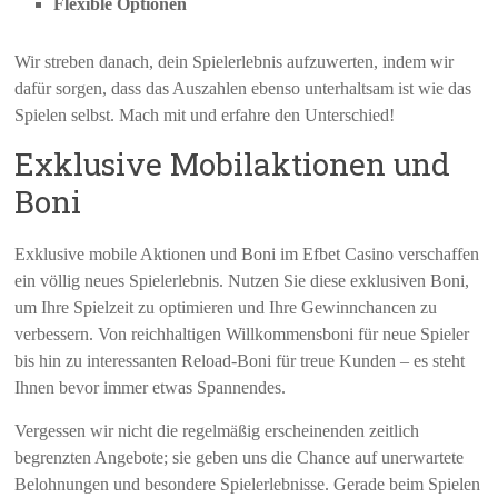
Flexible Optionen
Wir streben danach, dein Spielerlebnis aufzuwerten, indem wir
dafür sorgen, dass das Auszahlen ebenso unterhaltsam ist wie das
Spielen selbst. Mach mit und erfahre den Unterschied!
Exklusive Mobilaktionen und
Boni
Exklusive mobile Aktionen und Boni im Efbet Casino verschaffen
ein völlig neues Spielerlebnis. Nutzen Sie diese exklusiven Boni,
um Ihre Spielzeit zu optimieren und Ihre Gewinnchancen zu
verbessern. Von reichhaltigen Willkommensboni für neue Spieler
bis hin zu interessanten Reload-Boni für treue Kunden – es steht
Ihnen bevor immer etwas Spannendes.
Vergessen wir nicht die regelmäßig erscheinenden zeitlich
begrenzten Angebote; sie geben uns die Chance auf unerwartete
Belohnungen und besondere Spielerlebnisse. Gerade beim Spielen