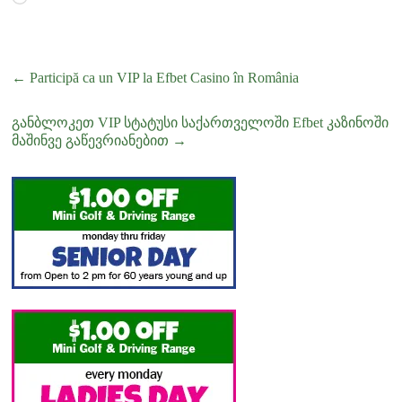
←
Participă ca un VIP la Efbet Casino în România
განბლოკეთ VIP სტატუსი საქართველოში Efbet კაზინოში
მაშინვე გაწევრიანებით
→