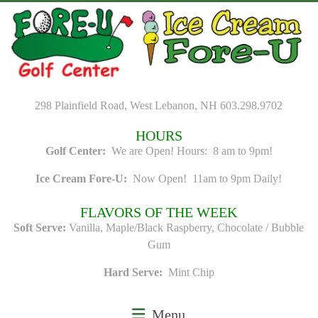
Skip
to
content
298 Plainfield Road, West Lebanon, NH 603.298.9702
HOURS
Golf Center:
We are Open! Hours: 8 am to 9pm!
Ice Cream Fore-U:
Now Open! 11am to 9pm Daily!
FLAVORS OF THE WEEK
Soft Serve:
Vanilla, Maple/Black Raspberry, Chocolate / Bubble
Gum
Hard Serve:
Mint Chip
Menu