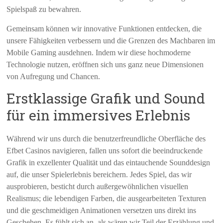
Spielspaß zu bewahren.
Gemeinsam können wir innovative Funktionen entdecken, die
unsere Fähigkeiten verbessern und die Grenzen des Machbaren im
Mobile Gaming ausdehnen. Indem wir diese hochmoderne
Technologie nutzen, eröffnen sich uns ganz neue Dimensionen
von Aufregung und Chancen.
Erstklassige Grafik und Sound
für ein immersives Erlebnis
Während wir uns durch die benutzerfreundliche Oberfläche des
Efbet Casinos navigieren, fallen uns sofort die beeindruckende
Grafik in exzellenter Qualität und das eintauchende Sounddesign
auf, die unser Spielerlebnis bereichern. Jedes Spiel, das wir
ausprobieren, besticht durch außergewöhnlichen visuellen
Realismus; die lebendigen Farben, die ausgearbeiteten Texturen
und die geschmeidigen Animationen versetzen uns direkt ins
Geschehen. Es fühlt sich an, als wären wir Teil der Erzählung und