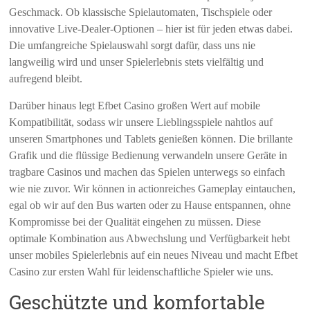
Geschmack. Ob klassische Spielautomaten, Tischspiele oder
innovative Live-Dealer-Optionen – hier ist für jeden etwas dabei.
Die umfangreiche Spielauswahl sorgt dafür, dass uns nie
langweilig wird und unser Spielerlebnis stets vielfältig und
aufregend bleibt.
Darüber hinaus legt Efbet Casino großen Wert auf mobile
Kompatibilität, sodass wir unsere Lieblingsspiele nahtlos auf
unseren Smartphones und Tablets genießen können. Die brillante
Grafik und die flüssige Bedienung verwandeln unsere Geräte in
tragbare Casinos und machen das Spielen unterwegs so einfach
wie nie zuvor. Wir können in actionreiches Gameplay eintauchen,
egal ob wir auf den Bus warten oder zu Hause entspannen, ohne
Kompromisse bei der Qualität eingehen zu müssen. Diese
optimale Kombination aus Abwechslung und Verfügbarkeit hebt
unser mobiles Spielerlebnis auf ein neues Niveau und macht Efbet
Casino zur ersten Wahl für leidenschaftliche Spieler wie uns.
Geschützte und komfortable