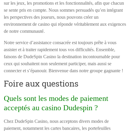
sur les jeux, les promotions et les fonctionnalités, afin que chacun
se sente pris en compte. Nous sommes persuadés qu’en intégrant
les perspectives des joueurs, nous pouvons créer un
environnement de casino qui réponde véritablement aux exigences
de notre communauté.
Notre service d’assistance consacrée est toujours prête à vous
assister et à traiter rapidement tous vos difficultés. Ensemble,
faisons de DudeSpin Casino la destination incontournable pour
ceux qui souhaitent non seulement participer, mais aussi se
connecter et s’épanouir. Bienvenue dans notre groupe gagnante !
Foire aux questions
Quels sont les modes de paiement
acceptés au casino Dudespin ?
Chez DudeSpin Casino, nous acceptons divers modes de
paiement, notamment les cartes bancaires, les portefeuilles