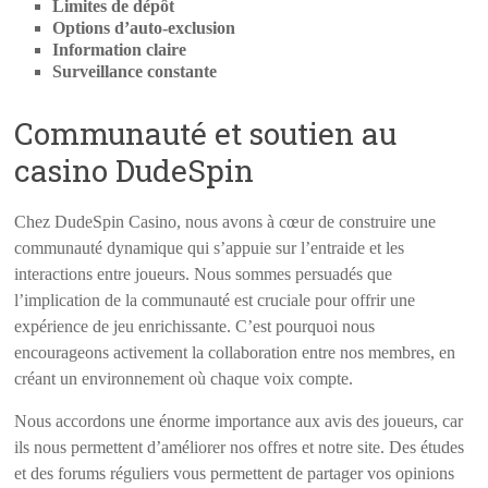
Limites de dépôt
Options d’auto-exclusion
Information claire
Surveillance constante
Communauté et soutien au
casino DudeSpin
Chez DudeSpin Casino, nous avons à cœur de construire une
communauté dynamique qui s’appuie sur l’entraide et les
interactions entre joueurs. Nous sommes persuadés que
l’implication de la communauté est cruciale pour offrir une
expérience de jeu enrichissante. C’est pourquoi nous
encourageons activement la collaboration entre nos membres, en
créant un environnement où chaque voix compte.
Nous accordons une énorme importance aux avis des joueurs, car
ils nous permettent d’améliorer nos offres et notre site. Des études
et des forums réguliers vous permettent de partager vos opinions