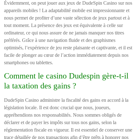
Évidemment, on peut jouer aux jeux de DudeSpin Casino sur nos
appareils mobiles ! La adaptabilité mobile est impressionnante et
nous permet de profiter d’une vaste sélection de jeux partout et à
tout moment. La présence des jeux est équivalente à celle sur
ordinateur, ce qui nous assure de ne jamais manquer nos titres
préférés. Grâce à une navigation fluide et des graphismes
optimisés, l’expérience de jeu reste plaisante et captivante, et il est
facile de plonger au cœur de l’action immédiatement depuis nos
smartphones ou tablettes.
Comment le casino Dudespin gère-t-il
la taxation des gains ?
DudeSpin Casino administre la fiscalité des gains en accord à la
législation locale. Il est donc crucial que nous, joueurs,
appréhendions nos responsabilités. Nous sommes obligés de
déclarer et de payer les impôts sur tous nos gains, selon la
réglementation fiscale en vigueur. Il est essentiel de conserver une
trace détaillée de nos transactions afin d’être prêts à honorer nos