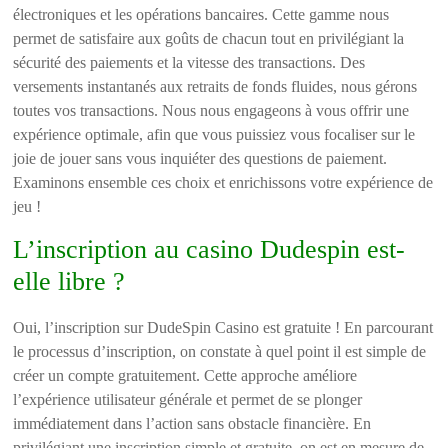
électroniques et les opérations bancaires. Cette gamme nous
permet de satisfaire aux goûts de chacun tout en privilégiant la
sécurité des paiements et la vitesse des transactions. Des
versements instantanés aux retraits de fonds fluides, nous gérons
toutes vos transactions. Nous nous engageons à vous offrir une
expérience optimale, afin que vous puissiez vous focaliser sur le
joie de jouer sans vous inquiéter des questions de paiement.
Examinons ensemble ces choix et enrichissons votre expérience de
jeu !
L’inscription au casino Dudespin est-
elle libre ?
Oui, l’inscription sur DudeSpin Casino est gratuite ! En parcourant
le processus d’inscription, on constate à quel point il est simple de
créer un compte gratuitement. Cette approche améliore
l’expérience utilisateur générale et permet de se plonger
immédiatement dans l’action sans obstacle financière. En
privilégiant une inscription simple et gratuite, on est en mesure de