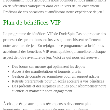
fréquemment, nous déployons notre potentiel et nous transformons
en de véritables vainqueurs dans cet univers de jeu enchanteur.
Profitons de ces occasions et améliorons notre expérience de jeu !
Plan de bénéfices VIP
Le programme de bénéfices VIP de DudeSpin Casino propose des
primes et des promotions exclusives qui enrichissent réellement
notre aventure de jeu. En rejoignant ce programme exclusif, nous
accédons à des bénéfices VIP remarquables qui améliorent chaque
aspect de notre aventure de jeu. Voici ce qui nous est réservé :
Des bonus sur mesure qui optimisent les dépôts
Accès à des manifestations et tournois privés
Gestion de compte personnalisée pour un support adapté
Retraits préférentiels pour un accès accéléré à vos bénéfices
Des présents et des surprises uniques pour récompenser notre
clientèle et maintenir notre engagement.
À chaque étape atteint, nos récompenses deviennent plus
importantes, ce qui nous permet de nous sentir valorisés.