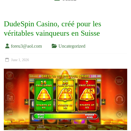
DudeSpin Casino, créé pour les
véritables vainqueurs en Suisse
foreu3@aol.com
Uncategorized
June 1, 2026