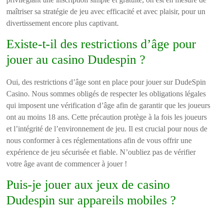
maîtriser sa stratégie de jeu avec efficacité et avec plaisir, pour un
divertissement encore plus captivant.
Existe-t-il des restrictions d’âge pour
jouer au casino Dudespin ?
Oui, des restrictions d’âge sont en place pour jouer sur DudeSpin
Casino. Nous sommes obligés de respecter les obligations légales
qui imposent une vérification d’âge afin de garantir que les joueurs
ont au moins 18 ans. Cette précaution protège à la fois les joueurs
et l’intégrité de l’environnement de jeu. Il est crucial pour nous de
nous conformer à ces réglementations afin de vous offrir une
expérience de jeu sécurisée et fiable. N’oubliez pas de vérifier
votre âge avant de commencer à jouer !
Puis-je jouer aux jeux de casino
Dudespin sur appareils mobiles ?