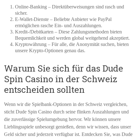
Online-Banking – Direktüberweisungen sind rasch und
sicher.
E-Wallet-Dienste – Beliebte Anbieter wie PayPal
ermöglichen rasche Ein- und Auszahlungen.
Kredit-/Debitkarten – Diese Zahlungsmethoden bieten
Bequemlichkeit und werden global weitgehend akzeptiert.
Kryptowährung – Für alle, die Anonymität suchen, bieten
unsere Krypto-Optionen genau das.
Warum Sie sich für das Dude
Spin Casino in der Schweiz
entscheiden sollten
Wenn wir die Spielbank-Optionen in der Schweiz vergleichen,
sticht Dude Spin Casino durch seine flinken Auszahlungen und
die zuverlässige Spielumgebung hervor. Wir können unsere
Lieblingsspiele unbesorgt genießen, denn wir wissen, dass unser
Geld sicher und jederzeit verfügbar ist. Entdecken Sie, was Dude