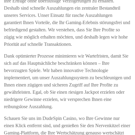
ihre Erträge ohne überflüssige Verzögerungen zu erhalten.
Deshalb sind schnelle Auszahlungen ein zentraler Bestandteil
unseres Services. Unser Einsatz für rasche Auszahlungen
garantiert Ihnen Vorteile, die Ihr Gaming-Erlebnis störungsfrei und
befriedigend gestalten. Wir verstehen, dass Sie Ihre Profite so
zügig wie möglich erhalten möchten, und deshalb legen wir hohe
Priorität auf schnelle Transaktionen.
Dank optimierter Prozesse minimieren wir Wartefristen, damit Sie
sich auf das Hauptsächliche beschränken können – Ihre
bevorzugten Spiele. Wir haben innovative Technologie
implementiert, um unser Auszahlungssystem zu beschleunigen und
Ihnen einen zügigen und sicheren Zugriff auf Ihre Profite zu
gewährleisten. Egal, ob Sie einen riesigen Jackpot erzielen oder
niedrigere Gewinne erzielen, wir versprechen Ihnen eine
reibungslose Auszahlung.
Schauen Sie uns im DudeSpin Casino, wo Ihre Gewinne nur
einen Klick entfernt sind, und genießen Sie den Nervenkitzel einer
Gaming-Plattform, die Ihre Wertschätzung genauso wertschätzt