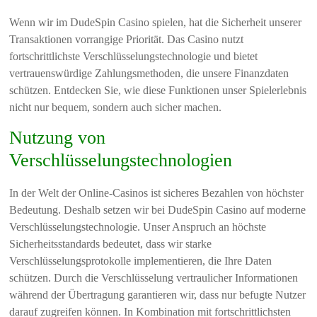
Wenn wir im DudeSpin Casino spielen, hat die Sicherheit unserer
Transaktionen vorrangige Priorität. Das Casino nutzt
fortschrittlichste Verschlüsselungstechnologie und bietet
vertrauenswürdige Zahlungsmethoden, die unsere Finanzdaten
schützen. Entdecken Sie, wie diese Funktionen unser Spielerlebnis
nicht nur bequem, sondern auch sicher machen.
Nutzung von
Verschlüsselungstechnologien
In der Welt der Online-Casinos ist sicheres Bezahlen von höchster
Bedeutung. Deshalb setzen wir bei DudeSpin Casino auf moderne
Verschlüsselungstechnologie. Unser Anspruch an höchste
Sicherheitsstandards bedeutet, dass wir starke
Verschlüsselungsprotokolle implementieren, die Ihre Daten
schützen. Durch die Verschlüsselung vertraulicher Informationen
während der Übertragung garantieren wir, dass nur befugte Nutzer
darauf zugreifen können. In Kombination mit fortschrittlichsten