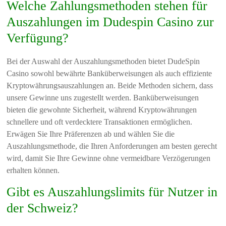
Welche Zahlungsmethoden stehen für
Auszahlungen im Dudespin Casino zur
Verfügung?
Bei der Auswahl der Auszahlungsmethoden bietet DudeSpin
Casino sowohl bewährte Banküberweisungen als auch effiziente
Kryptowährungsauszahlungen an. Beide Methoden sichern, dass
unsere Gewinne uns zugestellt werden. Banküberweisungen
bieten die gewohnte Sicherheit, während Kryptowährungen
schnellere und oft verdecktere Transaktionen ermöglichen.
Erwägen Sie Ihre Präferenzen ab und wählen Sie die
Auszahlungsmethode, die Ihren Anforderungen am besten gerecht
wird, damit Sie Ihre Gewinne ohne vermeidbare Verzögerungen
erhalten können.
Gibt es Auszahlungslimits für Nutzer in
der Schweiz?