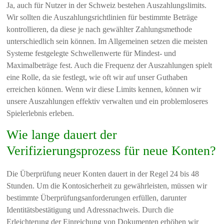
Ja, auch für Nutzer in der Schweiz bestehen Auszahlungslimits.
Wir sollten die Auszahlungsrichtlinien für bestimmte Beträge
kontrollieren, da diese je nach gewählter Zahlungsmethode
unterschiedlich sein können. Im Allgemeinen setzen die meisten
Systeme festgelegte Schwellenwerte für Mindest- und
Maximalbeträge fest. Auch die Frequenz der Auszahlungen spielt
eine Rolle, da sie festlegt, wie oft wir auf unser Guthaben
erreichen können. Wenn wir diese Limits kennen, können wir
unsere Auszahlungen effektiv verwalten und ein problemloseres
Spielerlebnis erleben.
Wie lange dauert der
Verifizierungsprozess für neue Konten?
Die Überprüfung neuer Konten dauert in der Regel 24 bis 48
Stunden. Um die Kontosicherheit zu gewährleisten, müssen wir
bestimmte Überprüfungsanforderungen erfüllen, darunter
Identitätsbestätigung und Adressnachweis. Durch die
Erleichterung der Einreichung von Dokumenten erhöhen wir