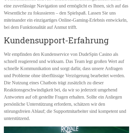
eine zuverlässige Navigation und ermöglicht es Ihnen, sich auf das
Wesentliche zu fokussieren – den Spielspaß. Lassen Sie uns
miteinander ein einzigartiges Online-Gaming-Erlebnis entwickeln,
bei dem Funktionalität auf Anmut trifft.
Kundensupport-Erfahrung
Wir empfinden den Kundenservice von DudeSpin Casino als
schnell reagierend und wirksam. Das Team legt großen Wert auf
schnelle Kommunikation und sorgt dafür, dass unsere Anfragen
und Probleme ohne überflüssige Verzögerung bearbeitet werden.
Die Nutzung eines Chatbots trägt zusätzlich zu dieser
Reaktionsgeschwindigkeit bei, da wir so jederzeit umgehend
Antworten auf oft gestellte Fragen erhalten. Sollte ein Anliegen
persönliche Unterstützung erfordern, schätzen wir den
störungsfreien Ablauf; die Supportmitarbeiter sind kompetent und
unterstützend.