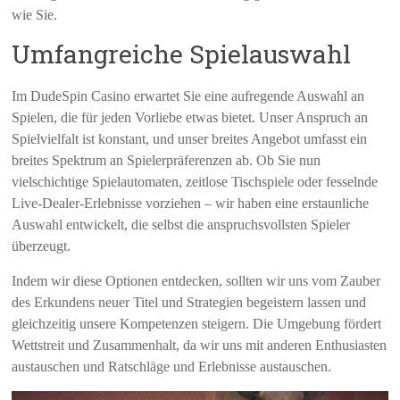
wie Sie.
Umfangreiche Spielauswahl
Im DudeSpin Casino erwartet Sie eine aufregende Auswahl an
Spielen, die für jeden Vorliebe etwas bietet. Unser Anspruch an
Spielvielfalt ist konstant, und unser breites Angebot umfasst ein
breites Spektrum an Spielerpräferenzen ab. Ob Sie nun
vielschichtige Spielautomaten, zeitlose Tischspiele oder fesselnde
Live-Dealer-Erlebnisse vorziehen – wir haben eine erstaunliche
Auswahl entwickelt, die selbst die anspruchsvollsten Spieler
überzeugt.
Indem wir diese Optionen entdecken, sollten wir uns vom Zauber
des Erkundens neuer Titel und Strategien begeistern lassen und
gleichzeitig unsere Kompetenzen steigern. Die Umgebung fördert
Wettstreit und Zusammenhalt, da wir uns mit anderen Enthusiasten
austauschen und Ratschläge und Erlebnisse austauschen.