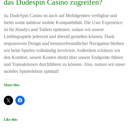
das Dudespin Casino zugreifen?
Ja, DudeSpin Casino ist auch auf Mobilgeräten verfügbar und
bietet somit nahtlose mobile Kompatibilität. Die User Experience
ist für Handys und Tablets optimiert, sodass wir unsere
Lieblingsspiele jederzeit und überall genießen können. Dank
responsivem Design und benutzerfreundlicher Navigation bleiben
wir beim Spielen vollständig involviert. Außerdem schätzen wir
den Komfort, unsere Konten direkt über unsere Endgeräte führen
und Transaktionen durchführen zu können. Also, nutzen wir unser
mobiles Spielerlebnis optimal!
Share this:
Like this: