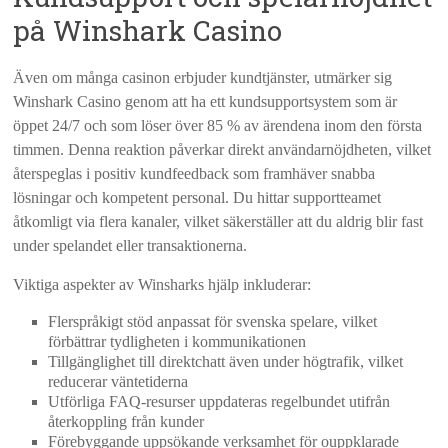
på Winshark Casino
Även om många casinon erbjuder kundtjänster, utmärker sig
Winshark Casino genom att ha ett kundsupportsystem som är
öppet 24/7 och som löser över 85 % av ärendena inom den första
timmen. Denna reaktion påverkar direkt användarnöjdheten, vilket
återspeglas i positiv kundfeedback som framhäver snabba
lösningar och kompetent personal. Du hittar supportteamet
åtkomligt via flera kanaler, vilket säkerställer att du aldrig blir fast
under spelandet eller transaktionerna.
Viktiga aspekter av Winsharks hjälp inkluderar:
Flerspråkigt stöd anpassat för svenska spelare, vilket
förbättrar tydligheten i kommunikationen
Tillgänglighet till direktchatt även under högtrafik, vilket
reducerar väntetiderna
Utförliga FAQ-resurser uppdateras regelbundet utifrån
återkoppling från kunder
Förebyggande uppsökande verksamhet för ouppklarade