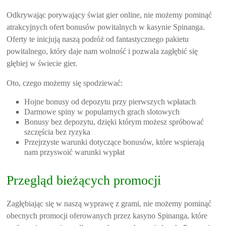
Odkrywając porywający świat gier online, nie możemy pominąć
atrakcyjnych ofert bonusów powitalnych w kasynie Spinanga.
Oferty te inicjują naszą podróż od fantastycznego pakietu
powitalnego, który daje nam wolność i pozwala zagłębić się
głębiej w świecie gier.
Oto, czego możemy się spodziewać:
Hojne bonusy od depozytu przy pierwszych wpłatach
Darmowe spiny w popularnych grach slotowych
Bonusy bez depozytu, dzięki którym możesz spróbować
szczęścia bez ryzyka
Przejrzyste warunki dotyczące bonusów, które wspierają
nam przyswoić warunki wypłat
Przegląd bieżących promocji
Zagłębiając się w naszą wyprawę z grami, nie możemy pominąć
obecnych promocji oferowanych przez kasyno Spinanga, które