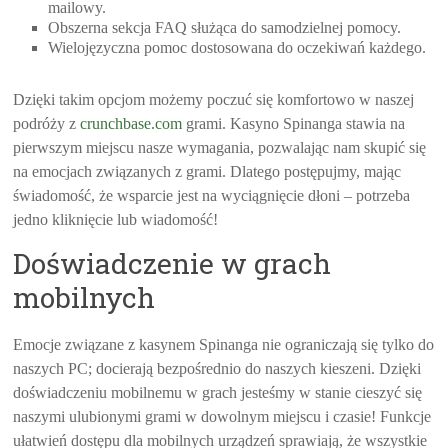
mailowy.
Obszerna sekcja FAQ służąca do samodzielnej pomocy.
Wielojęzyczna pomoc dostosowana do oczekiwań każdego.
Dzięki takim opcjom możemy poczuć się komfortowo w naszej
podróży z
crunchbase.com
grami. Kasyno Spinanga stawia na
pierwszym miejscu nasze wymagania, pozwalając nam skupić się
na emocjach związanych z grami. Dlatego postępujmy, mając
świadomość, że wsparcie jest na wyciągnięcie dłoni – potrzeba
jedno kliknięcie lub wiadomość!
Doświadczenie w grach
mobilnych
Emocje związane z kasynem Spinanga nie ograniczają się tylko do
naszych PC; docierają bezpośrednio do naszych kieszeni. Dzięki
doświadczeniu mobilnemu w grach jesteśmy w stanie cieszyć się
naszymi ulubionymi grami w dowolnym miejscu i czasie! Funkcje
ułatwień dostępu dla mobilnych urządzeń sprawiają, że wszystkie