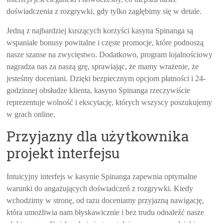
doświadczenia z rozgrywki, gdy tylko zagłębimy się w detale.
Jedną z najbardziej kuszących korzyści kasyna Spinanga są
wspaniałe bonusy powitalne i częste promocje, które podnoszą
nasze szanse na zwycięstwo. Dodatkowo, program lojalnościowy
nagradza nas za naszą grę, sprawiając, że mamy wrażenie, że
jesteśmy doceniani. Dzięki bezpiecznym opcjom płatności i 24-
godzinnej obsłudze klienta, kasyno Spinanga rzeczywiście
reprezentuje wolność i ekscytację, których wszyscy poszukujemy
w grach online.
Przyjazny dla użytkownika
projekt interfejsu
Intuicyjny interfejs w kasynie Spinanga zapewnia optymalne
warunki do angażujących doświadczeń z rozgrywki. Kiedy
wchodzimy w stronę, od razu doceniamy przyjazną nawigację,
która umożliwia nam błyskawicznie i bez trudu odnaleźć nasze