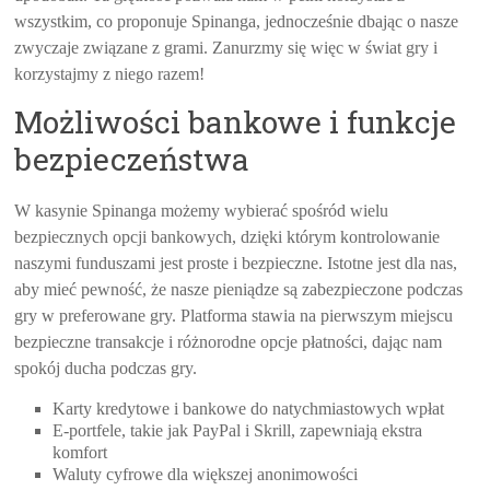
wszystkim, co proponuje Spinanga, jednocześnie dbając o nasze
zwyczaje związane z grami. Zanurzmy się więc w świat gry i
korzystajmy z niego razem!
Możliwości bankowe i funkcje
bezpieczeństwa
W kasynie Spinanga możemy wybierać spośród wielu
bezpiecznych opcji bankowych, dzięki którym kontrolowanie
naszymi funduszami jest proste i bezpieczne. Istotne jest dla nas,
aby mieć pewność, że nasze pieniądze są zabezpieczone podczas
gry w preferowane gry. Platforma stawia na pierwszym miejscu
bezpieczne transakcje i różnorodne opcje płatności, dając nam
spokój ducha podczas gry.
Karty kredytowe i bankowe do natychmiastowych wpłat
E-portfele, takie jak PayPal i Skrill, zapewniają ekstra
komfort
Waluty cyfrowe dla większej anonimowości