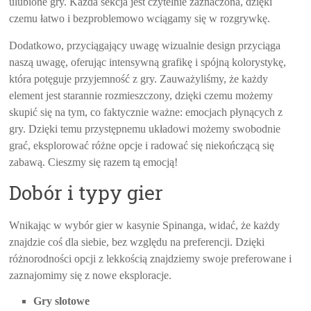
ulubione gry. Każda sekcja jest czytelnie zaznaczona, dzięki
czemu łatwo i bezproblemowo wciągamy się w rozgrywkę.
Dodatkowo, przyciągający uwagę wizualnie design przyciąga
naszą uwagę, oferując intensywną grafikę i spójną kolorystykę,
która potęguje przyjemność z gry. Zauważyliśmy, że każdy
element jest starannie rozmieszczony, dzięki czemu możemy
skupić się na tym, co faktycznie ważne: emocjach płynących z
gry. Dzięki temu przystępnemu układowi możemy swobodnie
grać, eksplorować różne opcje i radować się niekończącą się
zabawą. Cieszmy się razem tą emocją!
Dobór i typy gier
Wnikając w wybór gier w kasynie Spinanga, widać, że każdy
znajdzie coś dla siebie, bez względu na preferencji. Dzięki
różnorodności opcji z lekkością znajdziemy swoje preferowane i
zaznajomimy się z nowe eksploracje.
Gry slotowe