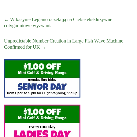
←
W kasynie Legiano oczekują na Ciebie ekskluzywne
cotygodniowe wyzwania
Unpredictable Number Creation in Large Fish Wave Machine
Confirmed for UK
→