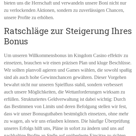
bieten uns die Herrschaft und verwandeln unsere Boni nicht nur
zu verlockenden Aktionen, sondern zu zuverlässigen Chancen,
unsere Profite zu erhöhen.
Ratschläge zur Steigerung Ihres
Bonus
Um unseren Willkommensbonus im Kingdom Casino effektiv zu
einsetzen, brauchen wir einen präzisen Plan und kluge Beschlüsse.
Wir sollten planvoll agieren und Games wählen, die sowohl spaßig
sind als auch hohe Gewinnchancen gewähren. Dieser Vorgehen
bewahrt nicht nur unseren Spielfluss stabil, sondern verbessert
auch unsere Möglichkeiten, die Wettanforderungen wirksam zu
erfüllen. Strukturiertes Geldverwaltung ist dabei wichtig: Durch
das Bestimmen von Limits und deren Befolgung stellen wir fest,
dass wir unser Bonusguthaben bestmöglich einsetzen, ohne mehr
zu wagen, als wir uns erlauben können. Die häufige Überprüfung
unseres Erfolgs hilft uns, Pläne in sofort zu ändern und uns auf
nachhaltige Profite an Stelle auf unüberlegte Einsätze zu richten.