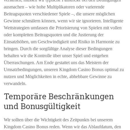
ausmachen – wie hohe Multiplikatoren oder varierende
Beitragsquoten verschiedener Spiele –, die unsere möglichen
Gewinne schmälern können, wenn wir sie ignorieren. Intelligente
Wettstrategien umfassen die Priorisierung von Spielen mit vollen
oder kompletten Beitragsquoten und die Justierung der
Einsatzhöhen, um Geschwindigkeit und Risiko in Harmonie zu
bringen. Durch die sorgfältige Analyse dieser Bedingungen
behalten wir die Kontrolle über unser Spiel und entgehen
Überraschungen. Am Ende gestattet uns das Meistern der
Umsatzbedingungen, unseren Kingdom Casino Bonus optimal zu
nutzen und Möglichkeiten in echte, abhebbare Gewinne zu
verwandeln.
Temporäre Beschränkungen
und Bonusgültigkeit
Wir sollten über die Wichtigkeit des Zeitpunkts bei unserem
Kingdom Casino Bonus reden. Wenn wir das Ablaufdatum, den