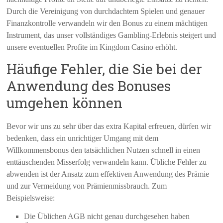
Durch die Vereinigung von durchdachtem Spielen und genauer
Finanzkontrolle verwandeln wir den Bonus zu einem mächtigen
Instrument, das unser vollständiges Gambling-Erlebnis steigert und
unsere eventuellen Profite im Kingdom Casino erhöht.
Häufige Fehler, die Sie bei der
Anwendung des Bonuses
umgehen können
Bevor wir uns zu sehr über das extra Kapital erfreuen, dürfen wir
bedenken, dass ein unrichtiger Umgang mit dem
Willkommensbonus den tatsächlichen Nutzen schnell in einen
enttäuschenden Misserfolg verwandeln kann. Übliche Fehler zu
abwenden ist der Ansatz zum effektiven Anwendung des Prämie
und zur Vermeidung von Prämienmissbrauch. Zum
Beispielsweise:
Die Üblichen AGB nicht genau durchgesehen haben