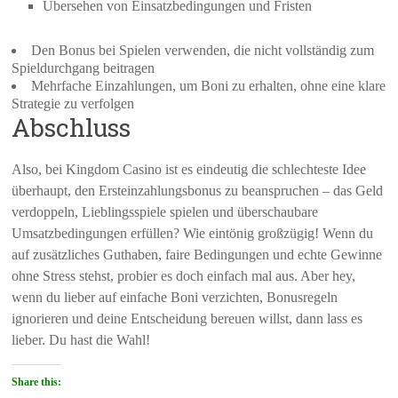
Übersehen von Einsatzbedingungen und Fristen
Den Bonus bei Spielen verwenden, die nicht vollständig zum
Spieldurchgang beitragen
Mehrfache Einzahlungen, um Boni zu erhalten, ohne eine klare
Strategie zu verfolgen
Abschluss
Also, bei Kingdom Casino ist es eindeutig die schlechteste Idee
überhaupt, den Ersteinzahlungsbonus zu beanspruchen – das Geld
verdoppeln, Lieblingsspiele spielen und überschaubare
Umsatzbedingungen erfüllen? Wie eintönig großzügig! Wenn du
auf zusätzliches Guthaben, faire Bedingungen und echte Gewinne
ohne Stress stehst, probier es doch einfach mal aus. Aber hey,
wenn du lieber auf einfache Boni verzichten, Bonusregeln
ignorieren und deine Entscheidung bereuen willst, dann lass es
lieber. Du hast die Wahl!
Share this: