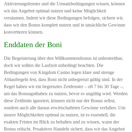
Aktivierungsfenster und die Umsatzbedingungen wissen, können
wir das Angebot optimal nutzen und keine Möglichkeit
versäumen. Indem wir diese Bedingungen befolgen, sichern wir,
dass wir den Bonus komplett nutzen und in tatsächliche Gewinne
konvertieren können.
Enddaten der Boni
Die Begeisterung über den Willkommensbonus ist unbestreitbar,
doch wir sollten die Laufzeit unbedingt beachten. Die
Bedingungen von Kingdom Casino legen klare und strenge
Ablaufregeln fest, dass Boni nicht unbegrenzt gültig sind. In der
Regel haben wir ein begrenztes Zeitfenster – oft 7 bis 30 Tage –,
um das Bonusguthaben zu nutzen, bevor es ungültig wird. Werden
diese Zeitlimits ignoriert, können nicht nur der Bonus selbst,
sondern auch alle daraus erwirtschafteten Gewinne verfallen. Um
unsere Möglichkeiten optimal zu nutzen, ist es essentiell, die
exakten Fristen im Blick zu behalten und zu wissen, wann der
Bonus erlischt. Proaktives Handeln sichert, dass wir das Angebot