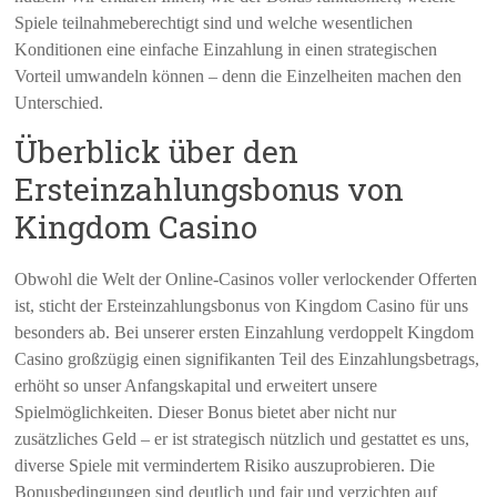
Spiele teilnahmeberechtigt sind und welche wesentlichen
Konditionen eine einfache Einzahlung in einen strategischen
Vorteil umwandeln können – denn die Einzelheiten machen den
Unterschied.
Überblick über den
Ersteinzahlungsbonus von
Kingdom Casino
Obwohl die Welt der Online-Casinos voller verlockender Offerten
ist, sticht der Ersteinzahlungsbonus von Kingdom Casino für uns
besonders ab. Bei unserer ersten Einzahlung verdoppelt Kingdom
Casino großzügig einen signifikanten Teil des Einzahlungsbetrags,
erhöht so unser Anfangskapital und erweitert unsere
Spielmöglichkeiten. Dieser Bonus bietet aber nicht nur
zusätzliches Geld – er ist strategisch nützlich und gestattet es uns,
diverse Spiele mit vermindertem Risiko auszuprobieren. Die
Bonusbedingungen sind deutlich und fair und verzichten auf