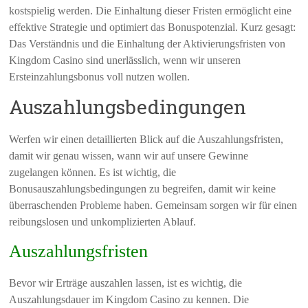
kostspielig werden. Die Einhaltung dieser Fristen ermöglicht eine
effektive Strategie und optimiert das Bonuspotenzial. Kurz gesagt:
Das Verständnis und die Einhaltung der Aktivierungsfristen von
Kingdom Casino sind unerlässlich, wenn wir unseren
Ersteinzahlungsbonus voll nutzen wollen.
Auszahlungsbedingungen
Werfen wir einen detaillierten Blick auf die Auszahlungsfristen,
damit wir genau wissen, wann wir auf unsere Gewinne
zugelangen können. Es ist wichtig, die
Bonusauszahlungsbedingungen zu begreifen, damit wir keine
überraschenden Probleme haben. Gemeinsam sorgen wir für einen
reibungslosen und unkomplizierten Ablauf.
Auszahlungsfristen
Bevor wir Erträge auszahlen lassen, ist es wichtig, die
Auszahlungsdauer im Kingdom Casino zu kennen. Die