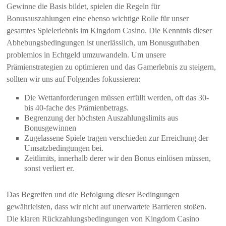
Gewinne die Basis bildet, spielen die Regeln für
Bonusauszahlungen eine ebenso wichtige Rolle für unser
gesamtes Spielerlebnis im Kingdom Casino. Die Kenntnis dieser
Abhebungsbedingungen ist unerlässlich, um Bonusguthaben
problemlos in Echtgeld umzuwandeln. Um unsere
Prämienstrategien zu optimieren und das Gamerlebnis zu steigern,
sollten wir uns auf Folgendes fokussieren:
Die Wettanforderungen müssen erfüllt werden, oft das 30-
bis 40-fache des Prämienbetrags.
Begrenzung der höchsten Auszahlungslimits aus
Bonusgewinnen
Zugelassene Spiele tragen verschieden zur Erreichung der
Umsatzbedingungen bei.
Zeitlimits, innerhalb derer wir den Bonus einlösen müssen,
sonst verliert er.
Das Begreifen und die Befolgung dieser Bedingungen
gewährleisten, dass wir nicht auf unerwartete Barrieren stoßen.
Die klaren Rückzahlungsbedingungen von Kingdom Casino