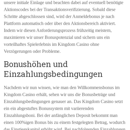
unsere initiale Einlage und beachten dabei auf eventuell benötigte
Aktionscodes bei der Transaktionsverifizierung. Sobald diese
Schritte abgeschlossen sind, wird der Anmeldebonus je nach
Plattform automatisch oder über den Aktionsbereich aktiviert.
Indem wir diesen Anforderungsprozess frühzeitig meistern,
maximieren wir unser Bonuspotenzial und sichern uns ein
vorteilhaftes Spielerlebnis im Kingdom Casino ohne
Verzögerungen oder Probleme.
Bonushöhen und
Einzahlungsbedingungen
Nachdem wir nun wissen, wie man den Willkommensbonus im
Kingdom Casino erhält, sehen wir uns die Bonusbeträge und
Einzahlungsbedingungen genauer an. Das Kingdom Casino setzt
ein ein abgestuftes Bonussystem mit variierenden
Einzahlungsboni. Bei der anfänglichen Deposit bekommt man
einen 100%igen Bonus bis zu einem festgelegten Betrag, wodurch
das Einstiegskapital erhöht wird. Bei nachfolgenden Einzahlungen