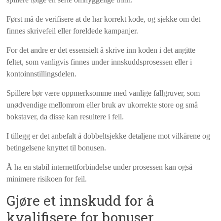
Først må de verifisere at de har korrekt kode, og sjekke om det
finnes skrivefeil eller foreldede kampanjer.
For det andre er det essensielt å skrive inn koden i det angitte
feltet, som vanligvis finnes under innskuddsprosessen eller i
kontoinnstillingsdelen.
Spillere bør være oppmerksomme med vanlige fallgruver, som
unødvendige mellomrom eller bruk av ukorrekte store og små
bokstaver, da disse kan resultere i feil.
I tillegg er det anbefalt å dobbeltsjekke detaljene mot vilkårene og
betingelsene knyttet til bonusen.
Å ha en stabil internettforbindelse under prosessen kan også
minimere risikoen for feil.
Gjøre et innskudd for å
kvalifisere for bonuser