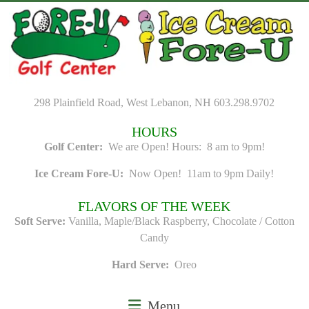
Skip
to
content
298 Plainfield Road, West Lebanon, NH 603.298.9702
HOURS
Golf Center:
We are Open! Hours: 8 am to 9pm!
Ice Cream Fore-U:
Now Open! 11am to 9pm Daily!
FLAVORS OF THE WEEK
Soft Serve:
Vanilla, Maple/Black Raspberry, Chocolate / Cotton
Candy
Hard Serve:
Oreo
Menu