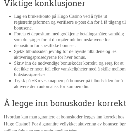
Viktige konklusjoner
Lag en brukerkonto på Hugo Casino ved å fylle ut
registreringsformen og verifisere e-post din for å få tilgang til
bonusene.
Foreta et depositum med godkjente betalingsmåter, samtidig
som du sørger for at du møter minimumskravene for
depositum for spesifikke bonuser.
Sjekk tilbudssiden jevnlig for de nyeste tilbudene og les
aktiveringsprosedyrene for hver bonus.
Skriv inn de nødvendige bonuskoder korrekt, og sørg for at
det ikke er noen feil eller vanskeligheter med å skille mellom
bokstavstørrelser.
Trykk på «Krev»-knappen på bonuser på tilbudssiden for å
aktivere dem automatisk for kontoen din.
Å legge inn bonuskoder korrekt
Hvordan kan man garantere at bonuskoder legges inn korrekt hos
Hugo Casino? For å garantire vellykket aktivering av bonuser, bør
spillere følge en serie omhyggelige trinn.