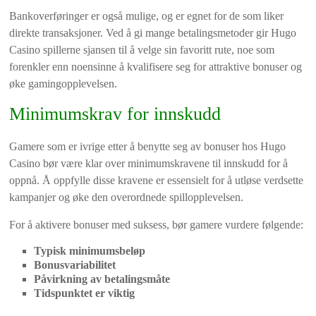
Bankoverføringer er også mulige, og er egnet for de som liker
direkte transaksjoner. Ved å gi mange betalingsmetoder gir Hugo
Casino spillerne sjansen til å velge sin favoritt rute, noe som
forenkler enn noensinne å kvalifisere seg for attraktive bonuser og
øke gamingopplevelsen.
Minimumskrav for innskudd
Gamere som er ivrige etter å benytte seg av bonuser hos Hugo
Casino bør være klar over minimumskravene til innskudd for å
oppnå. Å oppfylle disse kravene er essensielt for å utløse verdsette
kampanjer og øke den overordnede spillopplevelsen.
For å aktivere bonuser med suksess, bør gamere vurdere følgende:
Typisk minimumsbeløp
Bonusvariabilitet
Påvirkning av betalingsmåte
Tidspunktet er viktig