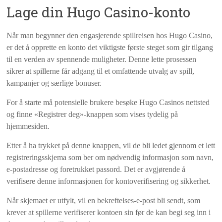
Lage din Hugo Casino-konto
Når man begynner den engasjerende spillreisen hos Hugo Casino,
er det å opprette en konto det viktigste første steget som gir tilgang
til en verden av spennende muligheter. Denne lette prosessen
sikrer at spillerne får adgang til et omfattende utvalg av spill,
kampanjer og særlige bonuser.
For å starte må potensielle brukere besøke Hugo Casinos nettsted
og finne «Registrer deg»-knappen som vises tydelig på
hjemmesiden.
Etter å ha trykket på denne knappen, vil de bli ledet gjennom et lett
registreringsskjema som ber om nødvendig informasjon som navn,
e-postadresse og foretrukket passord. Det er avgjørende å
verifisere denne informasjonen for kontoverifisering og sikkerhet.
Når skjemaet er utfylt, vil en bekreftelses-e-post bli sendt, som
krever at spillerne verifiserer kontoen sin før de kan begi seg inn i