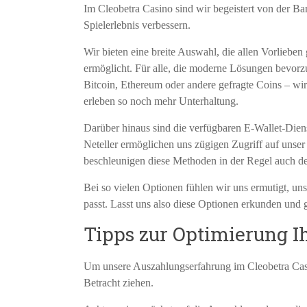
Im Cleobetra Casino sind wir begeistert von der B
Spielerlebnis verbessern.
Wir bieten eine breite Auswahl, die allen Vorliebe
ermöglicht. Für alle, die moderne Lösungen bevor
Bitcoin, Ethereum oder andere gefragte Coins – wir
erleben so noch mehr Unterhaltung.
Darüber hinaus sind die verfügbaren E-Wallet-Dien
Neteller ermöglichen uns zügigen Zugriff auf unser
beschleunigen diese Methoden in der Regel auch d
Bei so vielen Optionen fühlen wir uns ermutigt, uns
passt. Lasst uns also diese Optionen erkunden und 
Tipps zur Optimierung I
Um unsere Auszahlungserfahrung im Cleobetra Casino
Betracht ziehen.