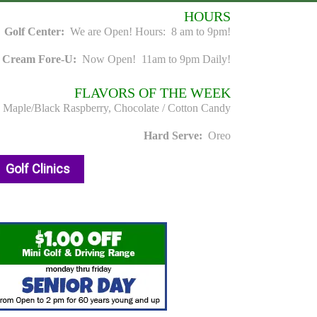
HOURS
Golf Center:
We are Open! Hours: 8 am to 9pm!
e Cream Fore-U:
Now Open! 11am to 9pm Daily!
FLAVORS OF THE WEEK
, Maple/Black Raspberry, Chocolate / Cotton Candy
Hard Serve:
Oreo
Golf Clinics