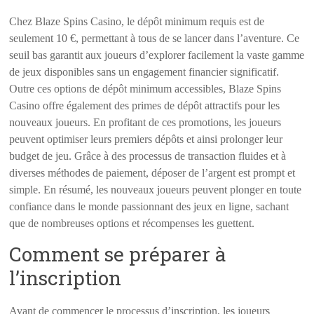
Chez Blaze Spins Casino, le dépôt minimum requis est de
seulement 10 €, permettant à tous de se lancer dans l’aventure. Ce
seuil bas garantit aux joueurs d’explorer facilement la vaste gamme
de jeux disponibles sans un engagement financier significatif.
Outre ces options de dépôt minimum accessibles, Blaze Spins
Casino offre également des primes de dépôt attractifs pour les
nouveaux joueurs. En profitant de ces promotions, les joueurs
peuvent optimiser leurs premiers dépôts et ainsi prolonger leur
budget de jeu. Grâce à des processus de transaction fluides et à
diverses méthodes de paiement, déposer de l’argent est prompt et
simple. En résumé, les nouveaux joueurs peuvent plonger en toute
confiance dans le monde passionnant des jeux en ligne, sachant
que de nombreuses options et récompenses les guettent.
Comment se préparer à
l’inscription
Avant de commencer le processus d’inscription, les joueurs