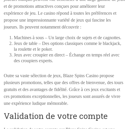
et de promotions attractives conçues pour améliorer leur
expérience de jeu. Le casino répond à toutes les préférences et
propose une impressionnante variété de jeux qui fascine les
joueurs. Ils peuvent notamment découvrir :
Machines à sous – Un large choix de sujets et de cagnottes.
Jeux de table – Des options classiques comme le blackjack,
la roulette et le poker.
Jeux avec croupier en direct – Échange en temps réel avec
des croupiers experts.
Outre sa vaste sélection de jeux, Blaze Spins Casino propose
plusieurs promotions, telles que des offres de bienvenue, des tours
gratuits et des avantages de fidélité. Grâce à ces jeux excitants et
ces promotions exceptionnelles, les joueurs sont assurés de vivre
une expérience ludique mémorable.
Validation de votre compte