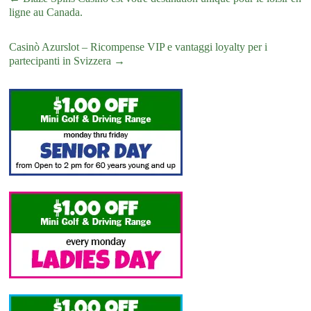
ligne au Canada.
Casinò Azurslot – Ricompense VIP e vantaggi loyalty per i
partecipanti in Svizzera
→