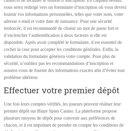
casino et de localiser le bouton d’inscription. En cliquant dessus,
vous serez redirigé vers un formulaire d’inscription où vous devrez
fournir vos informations personnelles, telles que votre nom, votre
adresse e-mail et votre date de naissance. Pour une sécurité
renforcée, il est recommandé de choisir un mot de passe fort et
d’enclencher l’authentification à deux facteurs si elle est
disponible. Après avoir complété le formulaire, il est essentiel de
cocher la case pour accepter les conditions générales. Enfin, la
validation du formulaire générera votre compte. Pour plus de
sécurité, n’oubliez pas les recommandations d’inscription et
assurez-vous de fournir des informations exactes afin d’éviter tout
problème ultérieur.
Effectuer votre premier dépôt
Une fois leurs comptes vérifiés, les joueurs peuvent réaliser leur
premier dépôt sur Blaze Spins Casino. La plateforme propose
plusieurs moyens de dépôt pour convenir aux préférences de
chacun, et il est important de prendre en compte les conditions de