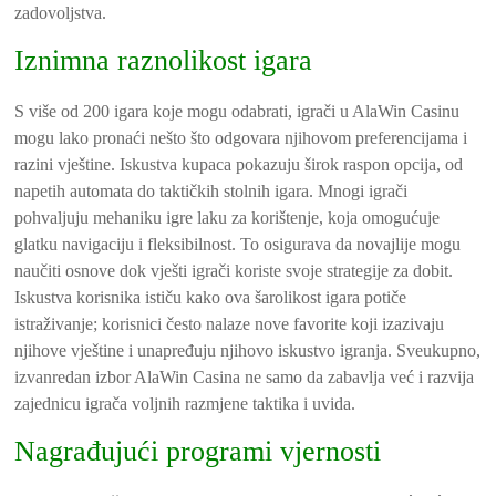
zadovoljstva.
Iznimna raznolikost igara
S više od 200 igara koje mogu odabrati, igrači u AlaWin Casinu
mogu lako pronaći nešto što odgovara njihovom preferencijama i
razini vještine. Iskustva kupaca pokazuju širok raspon opcija, od
napetih automata do taktičkih stolnih igara. Mnogi igrači
pohvaljuju mehaniku igre laku za korištenje, koja omogućuje
glatku navigaciju i fleksibilnost. To osigurava da novajlije mogu
naučiti osnove dok vješti igrači koriste svoje strategije za dobit.
Iskustva korisnika ističu kako ova šarolikost igara potiče
istraživanje; korisnici često nalaze nove favorite koji izazivaju
njihove vještine i unapređuju njihovo iskustvo igranja. Sveukupno,
izvanredan izbor AlaWin Casina ne samo da zabavlja već i razvija
zajednicu igrača voljnih razmjene taktika i uvida.
Nagrađujući programi vjernosti