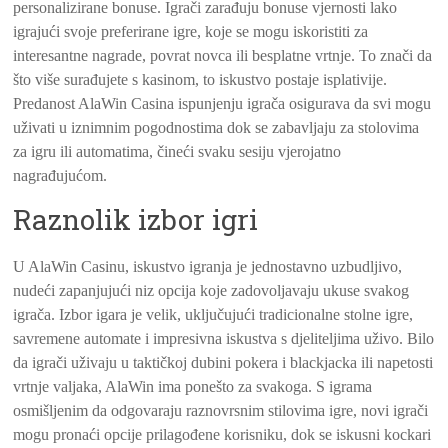
personalizirane bonuse. Igrači zarađuju bonuse vjernosti lako
igrajući svoje preferirane igre, koje se mogu iskoristiti za
interesantne nagrade, povrat novca ili besplatne vrtnje. To znači da
što više surađujete s kasinom, to iskustvo postaje isplativije.
Predanost AlaWin Casina ispunjenju igrača osigurava da svi mogu
uživati u iznimnim pogodnostima dok se zabavljaju za stolovima
za igru ili automatima, čineći svaku sesiju vjerojatno
nagrađujućom.
Raznolik izbor igri
U AlaWin Casinu, iskustvo igranja je jednostavno uzbudljivo,
nudeći zapanjujući niz opcija koje zadovoljavaju ukuse svakog
igrača. Izbor igara je velik, uključujući tradicionalne stolne igre,
savremene automate i impresivna iskustva s djeliteljima uživo. Bilo
da igrači uživaju u taktičkoj dubini pokera i blackjacka ili napetosti
vrtnje valjaka, AlaWin ima ponešto za svakoga. S igrama
osmišljenim da odgovaraju raznovrsnim stilovima igre, novi igrači
mogu pronaći opcije prilagođene korisniku, dok se iskusni kockari