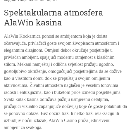
Spektakularna atmosfera
AlaWin kasina
AlaWin Kockarnica ponosi se ambijentom koja je doista
očaravajuća, privlačeći goste svojom živopisnom atmosferom i
elegantnim dizajnom. Otmjeni dekor okružuje posjetitelje u
privlačan ambijent, spajajući modernu otmjenost s klasičnim
stilom. Mekani namještaj i odlična svjetlost pružaju ugodno,
gostoljubivo okruženje, omogućujući posjetiteljima da se dožive
kao u vlastitom domu dok se prepuštaju svojim omiljenim
aktivnostima. Živahni atmosfera naglašen je veselim tonovima
radosti i entuzijazma, kao i buketom priče između posjetiteljima.
Svaki kutak kasina odražava pažnju usmjerenu detaljima,
pružajući vizualno zapanjujuće doživljaj koje će goste potaknuti da
se ponovno dolaze. Bez obzira traži li netko traži relaksaciju ili
uzbudljiv noćni izlazak, AlaWin Casino pruža jedinstvenu
ambijent za svakoga.