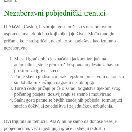
kasinu.
Nezaboravni pobjednički trenuci
U AlaWin Casinu, bezbrojni gosti otišli su s nezaboravnim
uspomenama i dobicima koji mijenjaju život. Među mnogim
pričama koje su ispričali, nekoliko se naglašava kao iznimno
nezaboravne.
Mjesni igrač dobio je značajan jackpot igrajući na
automatima, što je prouzročilo spontanu plesnu zabavu u
prostoru za igre na sreću.
Par je slavio godišnjicu braka epskom proslavom nakon što
su dobitkom značajnu nagradu u stolnoj igri.
Turisti često pričaju priče o zaradi bogatstva tijekom svog
početnog posjeta, doživljavaju se sretno i motivirano.
Stalni gosti pamte se bivših značajnih pobjeda, formirajući
snažan doživljaj zajedništva i zajedničkog uzbuđenja.
Ovi trijumfalni trenuci u AlaWinu ne samo da donose veselje
pobjednicima, već i ujedinjuju igrače u slavlju radosti i