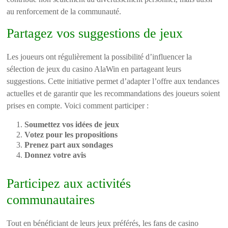
au renforcement de la communauté.
Partagez vos suggestions de jeux
Les joueurs ont régulièrement la possibilité d’influencer la
sélection de jeux du casino AlaWin en partageant leurs
suggestions. Cette initiative permet d’adapter l’offre aux tendances
actuelles et de garantir que les recommandations des joueurs soient
prises en compte. Voici comment participer :
Soumettez vos idées de jeux
Votez pour les propositions
Prenez part aux sondages
Donnez votre avis
Participez aux activités
communautaires
Tout en bénéficiant de leurs jeux préférés, les fans de casino