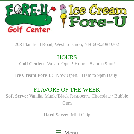
Skip
to
content
298 Plainfield Road, West Lebanon, NH 603.298.9702
HOURS
Golf Center:
We are Open! Hours: 8 am to 9pm!
Ice Cream Fore-U:
Now Open! 11am to 9pm Daily!
FLAVORS OF THE WEEK
Soft Serve:
Vanilla, Maple/Black Raspberry, Chocolate / Bubble
Gum
Hard Serve:
Mint Chip
Menu