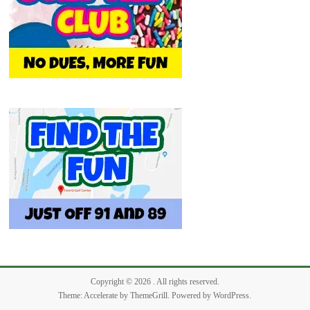
Copyright © 2026
. All rights reserved.
Theme:
Accelerate
by ThemeGrill. Powered by
WordPress
.