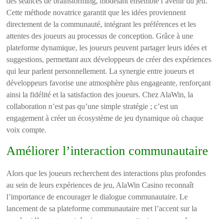
des séances de brainstorming, modelant ensemble l’avenir du jeu.
Cette méthode novatrice garantit que les idées proviennent
directement de la communauté, intégrant les préférences et les
attentes des joueurs au processus de conception. Grâce à une
plateforme dynamique, les joueurs peuvent partager leurs idées et
suggestions, permettant aux développeurs de créer des expériences
qui leur parlent personnellement. La synergie entre joueurs et
développeurs favorise une atmosphère plus engageante, renforçant
ainsi la fidélité et la satisfaction des joueurs. Chez AlaWin, la
collaboration n’est pas qu’une simple stratégie ; c’est un
engagement à créer un écosystème de jeu dynamique où chaque
voix compte.
Améliorer l’interaction communautaire
Alors que les joueurs recherchent des interactions plus profondes
au sein de leurs expériences de jeu, AlaWin Casino reconnaît
l’importance de encourager le dialogue communautaire. Le
lancement de sa plateforme communautaire met l’accent sur la