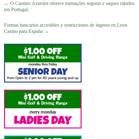
←
O Cassino Azurslot oferece transações seguras e saques rápidos
em Portugal.
Formas bancarios accesibles y restricciones de ingreso en Leon
Casino para España
→