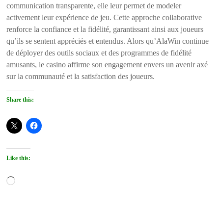
communication transparente, elle leur permet de modeler
activement leur expérience de jeu. Cette approche collaborative
renforce la confiance et la fidélité, garantissant ainsi aux joueurs
qu’ils se sentent appréciés et entendus. Alors qu’AlaWin continue
de déployer des outils sociaux et des programmes de fidélité
amusants, le casino affirme son engagement envers un avenir axé
sur la communauté et la satisfaction des joueurs.
Share this:
Like this:
Loading…