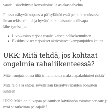
vaatia lisäselvitystä konsultoimalla asiakaspalvelua.
Plussat näkyvät nopeassa pääsylähtöisessä pelikokemuksessa
ilman rekisteröintiä ja hyvänä kokonaisuutena tilivapaa
lähestymistapa.
Live-kasino tarjoaa reaaliaikaisen pelikokemuksen
Eksklusiiviset tarjoukset aktivoituvat kampanjoiden kautta
UKK: Mitä tehdä, jos kohtaat
ongelmia rahaliikenteessä?
Miten suojata omaa tiliä ja minimoida maksutapakohtaiset riskit?
Mitä rajoja ja ehtoja sovelletaan kierrätysvapaiden bonusten
suhteen
UKK: Mikä on tilivapaa pelaamisen käytännön toimintaperiaate ja
mitä se tarkoittaa pelaajalle?