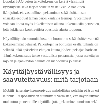
Lopuksi FAQ-osion tarkoituksena on kerätä yleisimpiä
kysymyksiä sekä tarjota selkeitä vastauksia. Asiat kuten
ikärajoitukset, vastuullinen pelaaminen sekä aloittamisen
ensiaskeleet ovat tämän osion kantavia teemoja. Suositukset
voidaan koota myös kokeilemisen aikana kokemuksiin perustuen,
jotta lukija saa konkreettista opastusta alusta loppuun.
Käyttöliittymän suunnittelussa on huomioitu sekä aloittelevat että
kokeneemmat pelaajat. Palkintojen ja bonusten osalta tulkinta on
selkeää, eikä epäselvien ehtojen kautta johdeta pelaajaa harhaan.
Tämä kokonaisuus tukee vastuullista pelaamista, jossa asetettujen
rajojen ja ajankäytön hallinta on mahdollista jo alussa.
Käyttäjäystävällisyys ja
saavutettavuus: mitä tarjotaan
Mobiili- ja selainyhteensopivuus mahdollistaa peleihin pääsyn eri
laitteilla. Responsiivinen suunnittelu varmistaa, että käyttöliittymä
mukautuu pienemmille näytöille, jotta pelaaminen onnistuu sekä