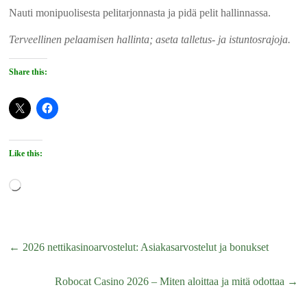
Nauti monipuolisesta pelitarjonnasta ja pidä pelit hallinnassa.
Terveellinen pelaamisen hallinta; aseta talletus- ja istuntosrajoja.
Share this:
Like this:
Loading…
←
2026 nettikasinoarvostelut: Asiakasarvostelut ja bonukset
Robocat Casino 2026 – Miten aloittaa ja mitä odottaa
→