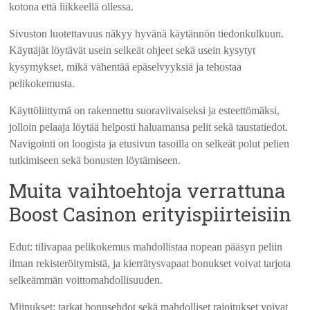
kotona että liikkeellä ollessa.
Sivuston luotettavuus näkyy hyvänä käytännön tiedonkulkuun.
Käyttäjät löytävät usein selkeät ohjeet sekä usein kysytyt
kysymykset, mikä vähentää epäselvyyksiä ja tehostaa
pelikokemusta.
Käyttöliittymä on rakennettu suoraviivaiseksi ja esteettömäksi,
jolloin pelaaja löytää helposti haluamansa pelit sekä taustatiedot.
Navigointi on loogista ja etusivun tasoilla on selkeät polut pelien
tutkimiseen sekä bonusten löytämiseen.
Muita vaihtoehtoja verrattuna
Boost Casinon erityispiirteisiin
Edut: tilivapaa pelikokemus mahdollistaa nopean pääsyn peliin
ilman rekisteröitymistä, ja kierrätysvapaat bonukset voivat tarjota
selkeämmän voittomahdollisuuden.
Miinukset: tarkat bonusehdot sekä mahdolliset rajoitukset voivat