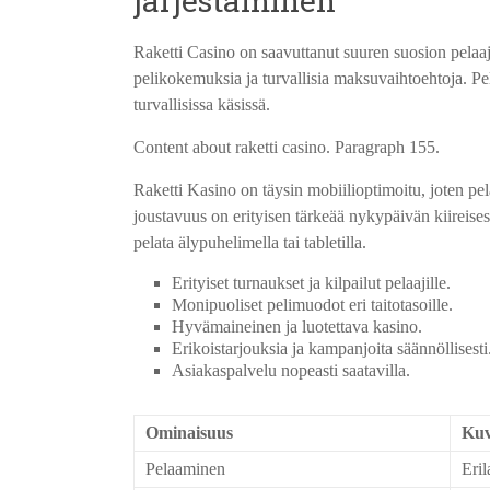
järjestäminen
Raketti Casino on saavuttanut suuren suosion pelaa
pelikokemuksia ja turvallisia maksuvaihtoehtoja. Pela
turvallisissa käsissä.
Content about raketti casino. Paragraph 155.
Raketti Kasino on täysin mobiilioptimoitu, joten pel
joustavuus on erityisen tärkeää nykypäivän kiireise
pelata älypuhelimella tai tabletilla.
Erityiset turnaukset ja kilpailut pelaajille.
Monipuoliset pelimuodot eri taitotasoille.
Hyvämaineinen ja luotettava kasino.
Erikoistarjouksia ja kampanjoita säännöllisesti
Asiakaspalvelu nopeasti saatavilla.
Ominaisuus
Kuv
Pelaaminen
Eril