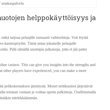
 asiakaspalvelu
muotojen helppokäyttöisyys ja
mikä tarjoaa pelaajille runsaasti vaihtoehtoja. Voit löytää
live-kasinopöytiin. Tämä antaa jokaiselle pelaajalle
tiin. Pidä silmällä uusimpia julkaisuja, jotta et jää paitsi
online casinos. This can give you insights into the strengths and
t other players have experienced, you can make a more
isätä pelikokemuksen jännitystä. Monet nettikasinot järjestävät
illa toisiaan vastaan ja voittaa upeita palkintoja. Osallistumalla
entistäkin mielekkäämmän.