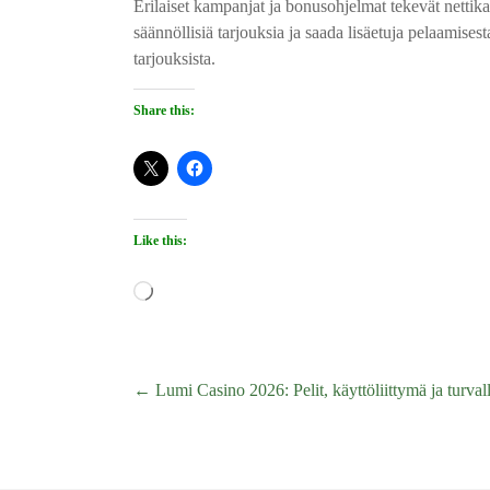
Erilaiset kampanjat ja bonusohjelmat tekevät nettik
säännöllisiä tarjouksia ja saada lisäetuja pelaamisesta
tarjouksista.
Share this:
Like this:
Loading…
←
Lumi Casino 2026: Pelit, käyttöliittymä ja turval