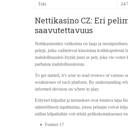
Tuki
24/7
Nettikasino CZ: Eri peli
saavutettavuus
Nettikasinoiden valikoima on laaja ja monipuolinen, 
pelejä, jotka vaihtelevat klassisista kolikkopeleistä 
mahdollisuuden löytää juuri se peli, joka vie voitot ko
parhaista mahdollisuuksista.
To get started, it’s wise to read reviews of various 
weaknesses of each platform. By understanding wha
informed decision on where to play.
Erityiset kilpailut ja turnaukset ovat loistava tapa l
säännöllisesti tapahtumia, joissa pelaajat voivat kilpa
näihin kilpailuihin voit tehdä pelikokemuksestasi 
Feature 17