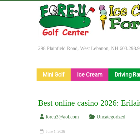
Skip
to
content
298 Plainfield Road, West Lebanon, NH 603.298.
Mini Golf
Ice Cream
Driving R
Best online casino 2026: Erilais
foreu3@aol.com
Uncategorized
June 1, 2026