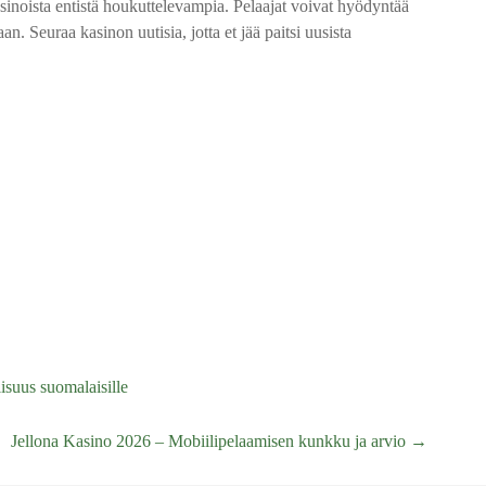
asinoista entistä houkuttelevampia. Pelaajat voivat hyödyntää
an. Seuraa kasinon uutisia, jotta et jää paitsi uusista
lisuus suomalaisille
Jellona Kasino 2026 – Mobiilipelaamisen kunkku ja arvio
→