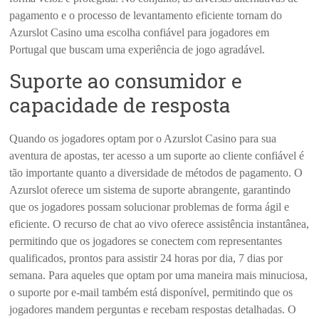
pagamento e o processo de levantamento eficiente tornam do
Azurslot Casino uma escolha confiável para jogadores em
Portugal que buscam uma experiência de jogo agradável.
Suporte ao consumidor e
capacidade de resposta
Quando os jogadores optam por o Azurslot Casino para sua
aventura de apostas, ter acesso a um suporte ao cliente confiável é
tão importante quanto a diversidade de métodos de pagamento. O
Azurslot oferece um sistema de suporte abrangente, garantindo
que os jogadores possam solucionar problemas de forma ágil e
eficiente. O recurso de chat ao vivo oferece assistência instantânea,
permitindo que os jogadores se conectem com representantes
qualificados, prontos para assistir 24 horas por dia, 7 dias por
semana. Para aqueles que optam por uma maneira mais minuciosa,
o suporte por e-mail também está disponível, permitindo que os
jogadores mandem perguntas e recebam respostas detalhadas. O