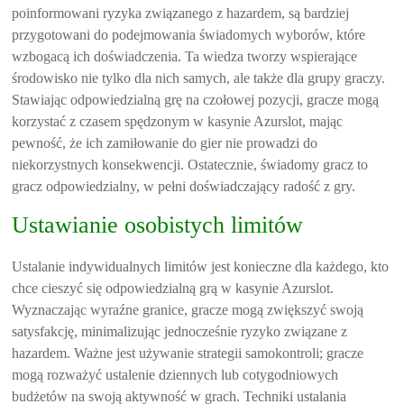
poinformowani ryzyka związanego z hazardem, są bardziej
przygotowani do podejmowania świadomych wyborów, które
wzbogacą ich doświadczenia. Ta wiedza tworzy wspierające
środowisko nie tylko dla nich samych, ale także dla grupy graczy.
Stawiając odpowiedzialną grę na czołowej pozycji, gracze mogą
korzystać z czasem spędzonym w kasynie Azurslot, mając
pewność, że ich zamiłowanie do gier nie prowadzi do
niekorzystnych konsekwencji. Ostatecznie, świadomy gracz to
gracz odpowiedzialny, w pełni doświadczający radość z gry.
Ustawianie osobistych limitów
Ustalanie indywidualnych limitów jest konieczne dla każdego, kto
chce cieszyć się odpowiedzialną grą w kasynie Azurslot.
Wyznaczając wyraźne granice, gracze mogą zwiększyć swoją
satysfakcję, minimalizując jednocześnie ryzyko związane z
hazardem. Ważne jest używanie strategii samokontroli; gracze
mogą rozważyć ustalenie dziennych lub cotygodniowych
budżetów na swoją aktywność w grach. Techniki ustalania