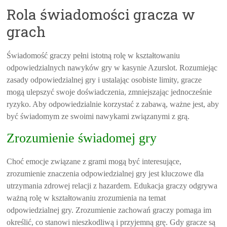
Rola świadomości gracza w
grach
Świadomość graczy pełni istotną rolę w kształtowaniu
odpowiedzialnych nawyków gry w kasynie Azurslot. Rozumiejąc
zasady odpowiedzialnej gry i ustalając osobiste limity, gracze
mogą ulepszyć swoje doświadczenia, zmniejszając jednocześnie
ryzyko. Aby odpowiedzialnie korzystać z zabawą, ważne jest, aby
być świadomym ze swoimi nawykami związanymi z grą.
Zrozumienie świadomej gry
Choć emocje związane z grami mogą być interesujące,
zrozumienie znaczenia odpowiedzialnej gry jest kluczowe dla
utrzymania zdrowej relacji z hazardem. Edukacja graczy odgrywa
ważną rolę w kształtowaniu zrozumienia na temat
odpowiedzialnej gry. Zrozumienie zachowań graczy pomaga im
określić, co stanowi nieszkodliwą i przyjemną grę. Gdy gracze są