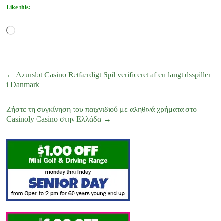
Like this:
Loading…
←
Azurslot Casino Retfærdigt Spil verificeret af en langtidsspiller
i Danmark
Ζήστε τη συγκίνηση του παιχνιδιού με αληθινά χρήματα στο
Casinoly Casino στην Ελλάδα
→