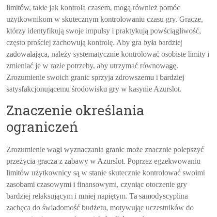
limitów, takie jak kontrola czasem, mogą również pomóc
użytkownikom w skutecznym kontrolowaniu czasu gry. Gracze,
którzy identyfikują swoje impulsy i praktykują powściągliwość,
często prościej zachowują kontrolę. Aby gra była bardziej
zadowalająca, należy systematycznie kontrolować osobiste limity i
zmieniać je w razie potrzeby, aby utrzymać równowagę.
Zrozumienie swoich granic sprzyja zdrowszemu i bardziej
satysfakcjonującemu środowisku gry w kasynie Azurslot.
Znaczenie określania
ograniczeń
Zrozumienie wagi wyznaczania granic może znacznie polepszyć
przeżycia gracza z zabawy w Azurslot. Poprzez egzekwowaniu
limitów użytkownicy są w stanie skutecznie kontrolować swoimi
zasobami czasowymi i finansowymi, czyniąc otoczenie gry
bardziej relaksującym i mniej napiętym. Ta samodyscyplina
zachęca do świadomość budżetu, motywując uczestników do