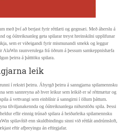
um með því að berjast fyrir réttlæti og gegnsæi. Með áherslu á
ennd og óútreiknanleg geta spilarar treyst hreinskilni upplifunar
leikja, sem er viðeigandi fyrir mismunandi smekk og leggur
nir AlaWin raunverulega frá öðrum á þessum samkeppnishæfa
gun þeirra á þátttöku spilara.
gjarna leik
grunni í rekstri þeirra. Ábyrgð þeirra á sanngjarna spilamennsku
na sem sannreyna að hver leikur sem leikið er sé réttmætur og
 spila á vettvangi sem einblínir á sanngirni í öllum þáttum.
reyna tilviljanakennda og óútreiknanlega niðurstöðu spila. Þessi
eldur eflir einnig trúnað spilara á heiðarleika spilamennsku
in spilavítið enn skuldbindingu sinni við réttlát andrúmsloft,
jast eftir afþreyingu án eftirgjafar.