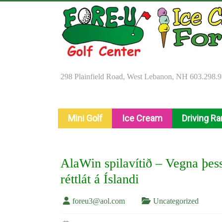
Skip
to
content
298 Plainfield Road, West Lebanon, NH 603.298.
Mini Golf
Ice Cream
Driving R
AlaWin spilavítið – Vegna þes
réttlát á Íslandi
foreu3@aol.com
Uncategorized