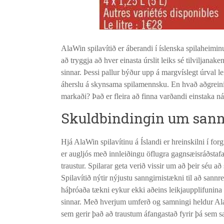
AlaWin spilavítið er áberandi í íslenska spilaheimin
að tryggja að hver einasta úrslit leiks sé tilviljanak
sinnar. Þessi pallur býður upp á margvíslegt úrval 
áherslu á skynsama spilamennsku. En hvað aðgrei
markaði? Það er fleira að finna varðandi einstaka nál
Skuldbindingin um sann
Hjá AlaWin spilavítinu á Íslandi er hreinskilni í for
er augljós með innleiðingu öflugra gagnsæisráðstafa
traustur. Spilarar geta verið vissir um að þeir séu að
Spilavítið nýtir nýjustu sanngirnistækni til að sann
háþróaða tækni eykur ekki aðeins leikjaupplifunina h
sinnar. Með hverjum umferð og samningi heldur AlaW
sem gerir það að traustum áfangastað fyrir þá sem sæk