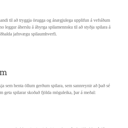
andi til að tryggja örugga og ánægjulega upplifun á vefsíðum
o leggur áherslu á ábyrga spilamennsku til að styðja spilara á
 viðhalda jafnvægu spilaumhverfi.
um
ikja sem henta öllum gerðum spilara, sem sannreynir að það sé
jum geta spilarar skoðað fjölda möguleika, þar á meðal: