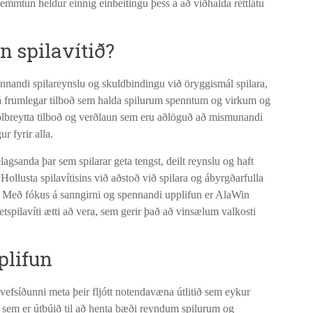
kemmtun heldur einnig einbeitingu þess á að viðhalda réttlátu
n spilavítið?
ennandi spilareynslu og skuldbindingu við öryggismál spilara,
 á frumlegar tilboð sem halda spilurum spenntum og virkum og
fjölbreytta tilboð og verðlaun sem eru aðlöguð að mismunandi
r fyrir alla.
gsanda þar sem spilarar geta tengst, deilt reynslu og haft
llusta spilavítisins við aðstoð við spilara og ábyrgðarfulla
s. Með fókus á sanngirni og spennandi upplifun er AlaWin
spilavíti ætti að vera, sem gerir það að vinsælum valkosti
plifun
fsíðunni meta þeir fljótt notendavæna útlitið sem eykur
t sem er útbúið til að henta bæði reyndum spilurum og