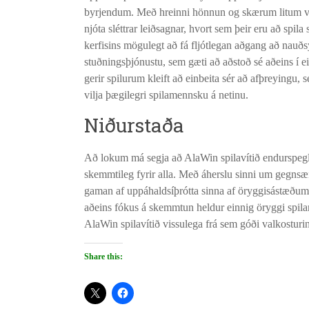
byrjendum. Með hreinni hönnun og skærum litum ve
njóta sléttrar leiðsagnar, hvort sem þeir eru að spila
kerfisins mögulegt að fá fljótlegan aðgang að nau
stuðningsþjónustu, sem gæti að aðstoð sé aðeins í ei
gerir spilurum kleift að einbeita sér að afþreyingu,
vilja þægilegri spilamennsku á netinu.
Niðurstaða
Að lokum má segja að AlaWin spilavítið endurspegli
skemmtileg fyrir alla. Með áherslu sinni um gegnsæi,
gaman af uppáhaldsíþrótta sinna af öryggisástæðum.
aðeins fókus á skemmtun heldur einnig öryggi spilara
AlaWin spilavítið vissulega frá sem góði valkosturi
Share this: