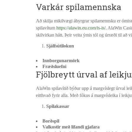
Varkár spilamennska
Að skilja mikilvægi ábyrgrar spilamennsku er ómiss
spilavítum
https://alawin.eu.com/is-is/
. AlaWin Casin
skilvirkan hátt. Þeir veita ýmis tól og úrræði til að
Sjálfsútilokun
Innborgunarmörk
Fræðsluefni
Fjölbreytt úrval af leikj
AlaWin spilavítið býður upp á margvíslegt úrval le
eitthvað fyrir alla. Með fókus á margvísleika í leik
Spilakassar
Borðspil
Valkostir með lifandi gjafara