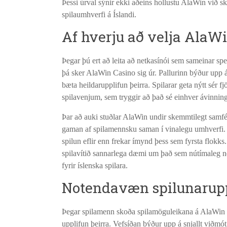
Þessi úrval sýnir ekki aðeins hollustu AlaWin við s
spilaumhverfi á Íslandi.
Af hverju að velja AlaWi
Þegar þú ert að leita að netkasínói sem sameinar sp
þá sker AlaWin Casino sig úr. Pallurinn býður upp
bæta heildarupplifun þeirra. Spilarar geta nýtt sér 
spilavenjum, sem tryggir að það sé einhver ávinningu
Þar að auki stuðlar AlaWin undir skemmtilegt samféla
gaman af spilamennsku saman í vinalegu umhverfi. Ho
spilun eflir enn frekar ímynd þess sem fyrsta flokk
spilavítið sannarlega dæmi um það sem nútímaleg net
fyrir íslenska spilara.
Notendavæn spilunarup
Þegar spilamenn skoða spilamöguleikana á AlaWin ve
upplifun þeirra. Vefsíðan býður upp á snjallt viðmó