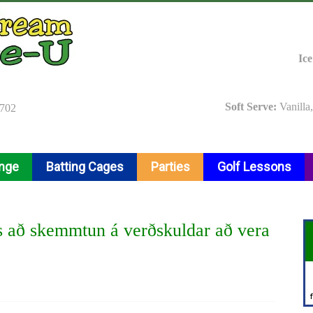
Ic
Soft Serve:
Vanilla
9702
ange
Batting Cages
Parties
Golf Lessons
s að skemmtun á verðskuldar að vera