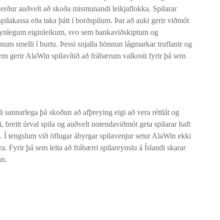
rður auðvelt að skoða mismunandi leikjaflokka. Spilarar
 spilakassa eða taka þátt í borðspilum. Þar að auki gerir viðmót
ðsynlegum eiginleikum, svo sem bankaviðskiptum og
num smelli í burtu. Þessi snjalla hönnun lágmarkar truflanir og
 sem gerir AlaWin spilavítið að frábærum valkosti fyrir þá sem
 sannarlega þá skoðun að afþreying eigi að vera réttlát og
 breitt úrval spila og auðvelt notendaviðmót geta spilarar haft
 Í tengslum við öflugar ábyrgar spilavenjur setur AlaWin ekki
. Fyrir þá sem leita að frábærri spilareynslu á Íslandi skarar
nn.