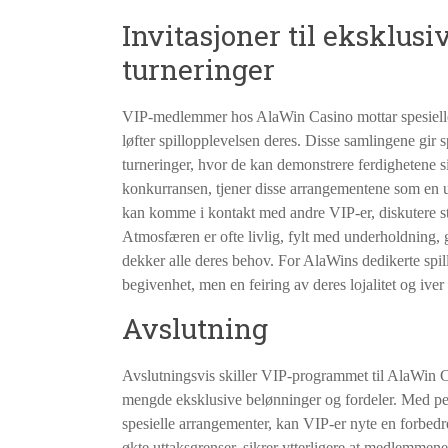
Invitasjoner til eksklus
turneringer
VIP-medlemmer hos AlaWin Casino mottar spesielle 
løfter spillopplevelsen deres. Disse samlingene gir
turneringer, hvor de kan demonstrere ferdighetene 
konkurransen, tjener disse arrangementene som en 
kan komme i kontakt med andre VIP-er, diskutere st
Atmosfæren er ofte livlig, fylt med underholdning, 
dekker alle deres behov. For AlaWins dedikerte spill
begivenhet, men en feiring av deres lojalitet og iver 
Avslutning
Avslutningsvis skiller VIP-programmet til AlaWin Ca
mengde eksklusive belønninger og fordeler. Med pers
spesielle arrangementer, kan VIP-er nyte en forbedr
økte uttaksgrenser, sikrer ytterligere at medlemmen