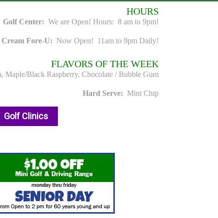
HOURS
Golf Center:
We are Open! Hours: 8 am to 9pm!
e Cream Fore-U:
Now Open! 11am to 9pm Daily!
FLAVORS OF THE WEEK
a, Maple/Black Raspberry, Chocolate / Bubble Gum
Hard Serve:
Mint Chip
Golf Clinics