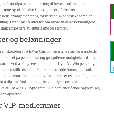
d sin tilpassede tilnærming til høytstående spillere
g støtte og eksklusive kampanjer som forbedrer
pesielle arrangementer og forsterkede økonomiske fordeler,
pilling. Det er mer å utforske om hvordan disse belønningene
en unik atmosfære av entusiasme og særpreg.
ser og belønninger
ser, skreddersyr AlaWin Casino tjenestene sine for å møte de
fokuset på personalisering gir spillerne muligheten til å nyte
le smak. Ved å analysere spilleratferd, lager AlaWin personlige
r medlemstilfredsheten. Fra skreddersydde bonuser til unik
IP-er, noe som sikrer at opplevelsen deres er usammenlignbar.
for å tilpasse funksjoner og belønninger, som viser
t lover AlaWins VIP-program ikke bare enestående opplevelser,
topp-spillerne.
for VIP-medlemmer