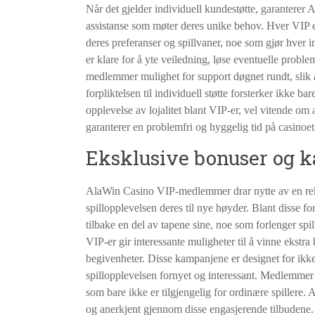
Når det gjelder individuell kundestøtte, garantere
assistanse som møter deres unike behov. Hver VIP 
deres preferanser og spillvaner, noe som gjør hver 
er klare for å yte veiledning, løse eventuelle probl
medlemmer mulighet for support døgnet rundt, slik 
forpliktelsen til individuell støtte forsterker ikke 
opplevelse av lojalitet blant VIP-er, vel vitende om 
garanterer en problemfri og hyggelig tid på casinoet
Eksklusive bonuser og 
AlaWin Casino VIP-medlemmer drar nytte av en rek
spillopplevelsen deres til nye høyder. Blant disse 
tilbake en del av tapene sine, noe som forlenger spil
VIP-er gir interessante muligheter til å vinne ekstra
begivenheter. Disse kampanjene er designet for ikke 
spillopplevelsen fornyet og interessant. Medlemmer s
som bare ikke er tilgjengelig for ordinære spillere. 
og anerkjent gjennom disse engasjerende tilbudene.