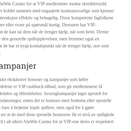
r AlaWin Casino for at VIP-medlemmer mottar skreddersydd
er koblet sammen med engasjerte kontoansvarlige som kjenner
interaksjon effektiv og behagelig. Disse kompetente fagfolkene
emer eller svare på spørsmål hurtig. Dessuten har VIP-
at de kan nå dem når de trenger hjelp, når som helst. Denne
bare den generelle spillopplevelsen, men fremmer også en
at de har et trygt kontaktpunkt når de trenger hjelp, noe som
.
kampanjer
ke eksklusive bonuser og kampanjer som løfter
fordelene er VIP cashback-tilbud, som gir medlemmene få
letiden og tilfredsheten. Sesongkampanjer laget spesielt for
 belønninger, enten det er bonuser med festtema eller spesielle
bare å belønne lojale spillere, men også for å gjøre
er at de med disse spesielle bonusene får et nivå av spillglede
Alt i alt sikrer AlaWin Casino for at VIP-ene deres er respektert