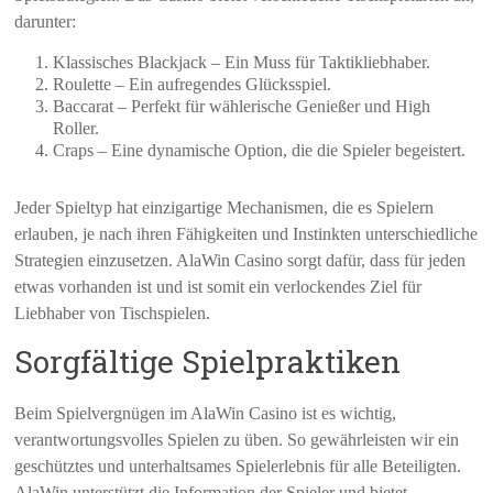
darunter:
Klassisches Blackjack – Ein Muss für Taktikliebhaber.
Roulette – Ein aufregendes Glücksspiel.
Baccarat – Perfekt für wählerische Genießer und High
Roller.
Craps – Eine dynamische Option, die die Spieler begeistert.
Jeder Spieltyp hat einzigartige Mechanismen, die es Spielern
erlauben, je nach ihren Fähigkeiten und Instinkten unterschiedliche
Strategien einzusetzen. AlaWin Casino sorgt dafür, dass für jeden
etwas vorhanden ist und ist somit ein verlockendes Ziel für
Liebhaber von Tischspielen.
Sorgfältige Spielpraktiken
Beim Spielvergnügen im AlaWin Casino ist es wichtig,
verantwortungsvolles Spielen zu üben. So gewährleisten wir ein
geschütztes und unterhaltsames Spielerlebnis für alle Beteiligten.
AlaWin unterstützt die Information der Spieler und bietet