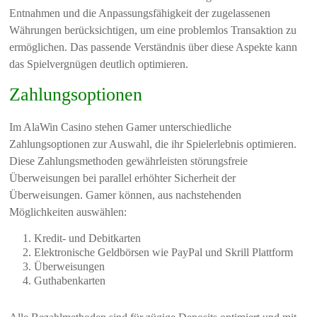
Entnahmen und die Anpassungsfähigkeit der zugelassenen
Währungen berücksichtigen, um eine problemlos Transaktion zu
ermöglichen. Das passende Verständnis über diese Aspekte kann
das Spielvergnügen deutlich optimieren.
Zahlungsoptionen
Im AlaWin Casino stehen Gamer unterschiedliche
Zahlungsoptionen zur Auswahl, die ihr Spielerlebnis optimieren.
Diese Zahlungsmethoden gewährleisten störungsfreie
Überweisungen bei parallel erhöhter Sicherheit der
Überweisungen. Gamer können, aus nachstehenden
Möglichkeiten auswählen:
Kredit- und Debitkarten
Elektronische Geldbörsen wie PayPal und Skrill Plattform
Überweisungen
Guthabenkarten