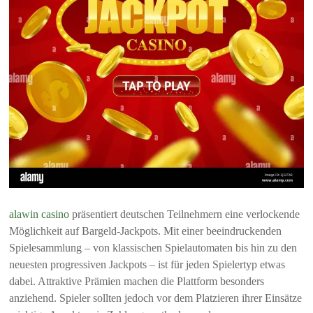
alawin casino
präsentiert deutschen Teilnehmern eine verlockende
Möglichkeit auf Bargeld-Jackpots. Mit einer beeindruckenden
Spielesammlung – von klassischen Spielautomaten bis hin zu den
neuesten progressiven Jackpots – ist für jeden Spielertyp etwas
dabei. Attraktive Prämien machen die Plattform besonders
anziehend. Spieler sollten jedoch vor dem Platzieren ihrer Einsätze