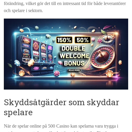
förändring, vilket gör det till en intressant tid för både leverantörer
och spelare i sektorn.
Skyddsåtgärder som skyddar
spelare
När de spelar online på 500 Casino kan spelarna vara trygga i