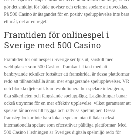
gör det smidigt för både noviser och erfarna spelare att utvecklas.
På 500 Casino är åtagandet för en positiv spelupplevelse inte bara
ett mål; det är en regel!
Framtiden för onlinespel i
Sverige med 500 Casino
Framtiden för onlinespel i Sverige ser ljus ut, särskilt med
webbplatser som 500 Casino i framkant. I takt med att
banbrytande tekniker fortsätter att framskrida, är dessa plattformar
redo att tillhandahålla ännu mer engagerande spelupplevelser. VR
och blockkedjeteknik kan revolutionera hur spelare interagerar,
öka säkerheten och fängslande spelupplägg. Lagändringar banar
också utrymme för en mer effektiv upplevelse, vilket garanterar att
spelare får access till trygga och rättvisa spelmiljöer. Dessa
framsteg lockar inte bara lokala spelare utan tilltalar också
internationella spelare som eftersträvar pålitliga plattformar. Med
500 Casino i ledningen är Sveriges digitala spelmiljö redo för