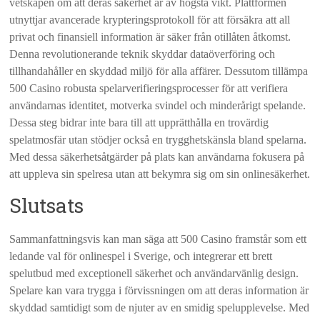
vetskapen om att deras säkerhet är av högsta vikt. Plattformen
utnyttjar avancerade krypteringsprotokoll för att försäkra att all
privat och finansiell information är säker från otillåten åtkomst.
Denna revolutionerande teknik skyddar dataöverföring och
tillhandahåller en skyddad miljö för alla affärer. Dessutom tillämpa
500 Casino robusta spelarverifieringsprocesser för att verifiera
användarnas identitet, motverka svindel och minderårigt spelande.
Dessa steg bidrar inte bara till att upprätthålla en trovärdig
spelatmosfär utan stödjer också en trygghetskänsla bland spelarna.
Med dessa säkerhetsåtgärder på plats kan användarna fokusera på
att uppleva sin spelresa utan att bekymra sig om sin onlinesäkerhet.
Slutsats
Sammanfattningsvis kan man säga att 500 Casino framstår som ett
ledande val för onlinespel i Sverige, och integrerar ett brett
spelutbud med exceptionell säkerhet och användarvänlig design.
Spelare kan vara trygga i förvissningen om att deras information är
skyddad samtidigt som de njuter av en smidig spelupplevelse. Med