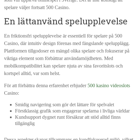
spelare väljer fortsatt 500 Casino.
En lättanvänd spelupplevelse
En friktionsfri spelupplevelse är essentiell för spelare på 500
Casino, där intuitiv design förenas med fängslande spelupplägg.
Plattformen tillgodoser en mängd olika spelare och fokuserar på
viktiga element som förbättrar användarnöjdheten. Med
mobilkompatibilitet kan spelare njuta av sina favoritslots och
kortspel alltid, var som helst.
För att förbättra denna erfarenhet erbjuder
500 kasino videoslots
Casino:
Smidig navigering som gör det lättare för spelvalet
Förstklassig grafik som engagerar spelarna i livliga världar
Kundsupport dygnet runt försäkrar att stöd alltid finns
tillgänglig
Dessa aspekter skapar tillsammans en kundfokuserad miljö, vilket