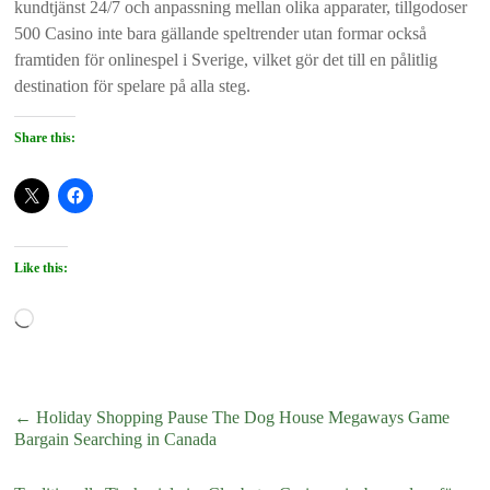
kundtjänst 24/7 och anpassning mellan olika apparater, tillgodoser
500 Casino inte bara gällande speltrender utan formar också
framtiden för onlinespel i Sverige, vilket gör det till en pålitlig
destination för spelare på alla steg.
Share this:
Like this:
Loading…
←
Holiday Shopping Pause The Dog House Megaways Game
Bargain Searching in Canada