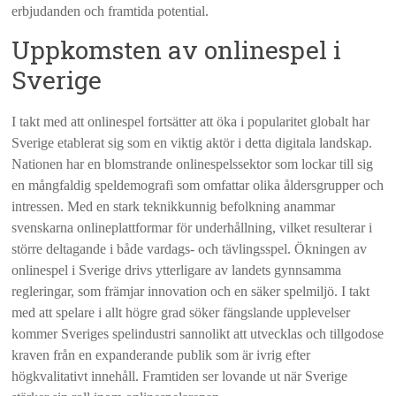
erbjudanden och framtida potential.
Uppkomsten av onlinespel i
Sverige
I takt med att onlinespel fortsätter att öka i popularitet globalt har
Sverige etablerat sig som en viktig aktör i detta digitala landskap.
Nationen har en blomstrande onlinespelssektor som lockar till sig
en mångfaldig speldemografi som omfattar olika åldersgrupper och
intressen. Med en stark teknikkunnig befolkning anammar
svenskarna onlineplattformar för underhållning, vilket resulterar i
större deltagande i både vardags- och tävlingsspel. Ökningen av
onlinespel i Sverige drivs ytterligare av landets gynnsamma
regleringar, som främjar innovation och en säker spelmiljö. I takt
med att spelare i allt högre grad söker fängslande upplevelser
kommer Sveriges spelindustri sannolikt att utvecklas och tillgodose
kraven från en expanderande publik som är ivrig efter
högkvalitativt innehåll. Framtiden ser lovande ut när Sverige