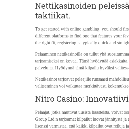
Nettikasinoiden peleiss
taktiikat.
To get started with online gambling, you should firs
different platforms to find one that features your f
the right fit, registering is typically quick and strai
Pelaaminen nettikasinoilla on tullut yhä suositummaks
tarjoamiseksi on kovaa. Tämä hyödyttää asiakkaita, s
palveluita. Hyödynnä tämä kilpailu hyväksi valitess
Nettikasinot tarjoavat pelaajille runsaasti mahdolli
valitseminen voi vaikuttaa merkittävästi kokemukseen
Nitro Casino: Innovatiiv
Pelaajat, jotka nauttivat uusista haasteista, voivat os
Group Ltd:n tarjoamat kilpailut luovat jännitystä ja
lisenssi varmistaa, että kaikki kilpailut ovat reiluja 