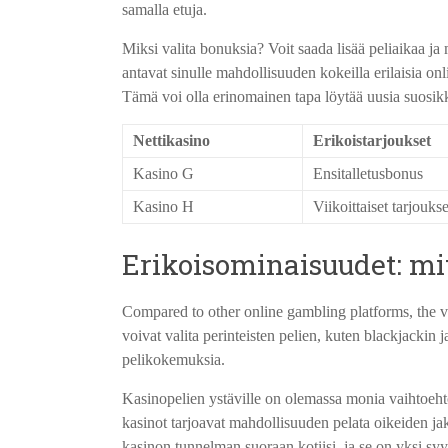
samalla etuja.
Miksi valita bonuksia? Voit saada lisää peliaikaa ja
antavat sinulle mahdollisuuden kokeilla erilaisia onl
Tämä voi olla erinomainen tapa löytää uusia suosikk
Nettikasino
Erikoistarjoukset
Kasino G
Ensitalletusbonus
Kasino H
Viikoittaiset tarjoukse
Erikoisominaisuudet: mit
Compared to other online gambling platforms, the va
voivat valita perinteisten pelien, kuten blackjackin ja
pelikokemuksia.
Kasinopelien ystäville on olemassa monia vaihtoehtoj
kasinot tarjoavat mahdollisuuden pelata oikeiden ja
kasinon tunnelman suoraan kotiisi, ja se on yksi syy