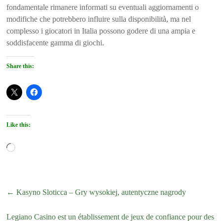
fondamentale rimanere informati su eventuali aggiornamenti o
modifiche che potrebbero influire sulla disponibilità, ma nel
complesso i giocatori in Italia possono godere di una ampia e
soddisfacente gamma di giochi.
Share this:
Like this:
Loading…
←
Kasyno Sloticca – Gry wysokiej, autentyczne nagrody
Legiano Casino est un établissement de jeux de confiance pour des