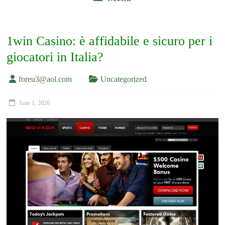
1win Casino: è affidabile e sicuro per i
giocatori in Italia?
foreu3@aol.com
Uncategorized
June 1, 2026