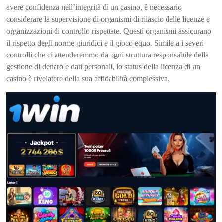
avere confidenza nell’integrità di un casino, è necessario
considerare la supervisione di organismi di rilascio delle licenze e
organizzazioni di controllo rispettate. Questi organismi assicurano
il rispetto degli norme giuridici e il gioco equo. Simile a i severi
controlli che ci attenderemmo da ogni struttura responsabile della
gestione di denaro e dati personali, lo status della licenza di un
casino è rivelatore della sua affidabilità complessiva.