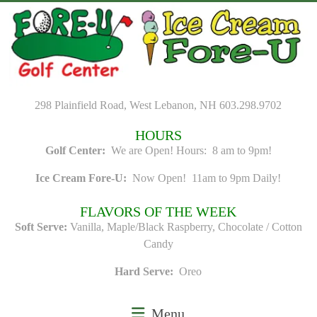
Skip
to
content
298 Plainfield Road, West Lebanon, NH 603.298.9702
HOURS
Golf Center:
We are Open! Hours: 8 am to 9pm!
Ice Cream Fore-U:
Now Open! 11am to 9pm Daily!
FLAVORS OF THE WEEK
Soft Serve:
Vanilla, Maple/Black Raspberry, Chocolate / Cotton
Candy
Hard Serve:
Oreo
Menu