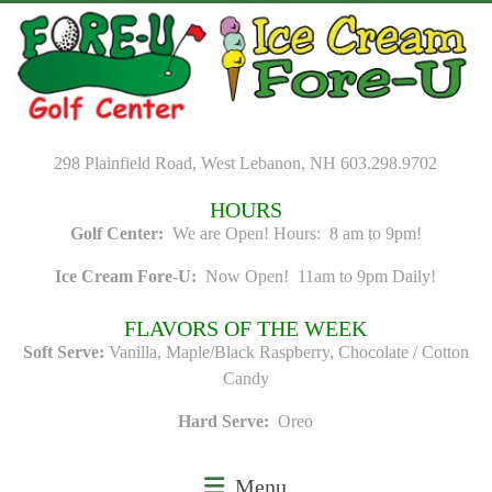
Skip
to
content
298 Plainfield Road, West Lebanon, NH 603.298.9702
HOURS
Golf Center:
We are Open! Hours: 8 am to 9pm!
Ice Cream Fore-U:
Now Open! 11am to 9pm Daily!
FLAVORS OF THE WEEK
Soft Serve:
Vanilla, Maple/Black Raspberry, Chocolate / Cotton
Candy
Hard Serve:
Oreo
Menu