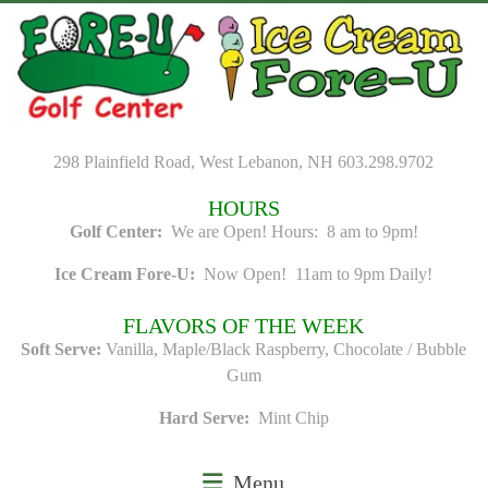
Skip
to
content
298 Plainfield Road, West Lebanon, NH 603.298.9702
HOURS
Golf Center:
We are Open! Hours: 8 am to 9pm!
Ice Cream Fore-U:
Now Open! 11am to 9pm Daily!
FLAVORS OF THE WEEK
Soft Serve:
Vanilla, Maple/Black Raspberry, Chocolate / Bubble
Gum
Hard Serve:
Mint Chip
Menu